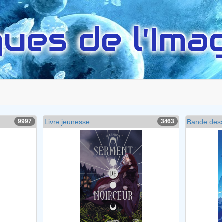
ues de l'Imag
9997
Livre jeunesse
3463
Bande des