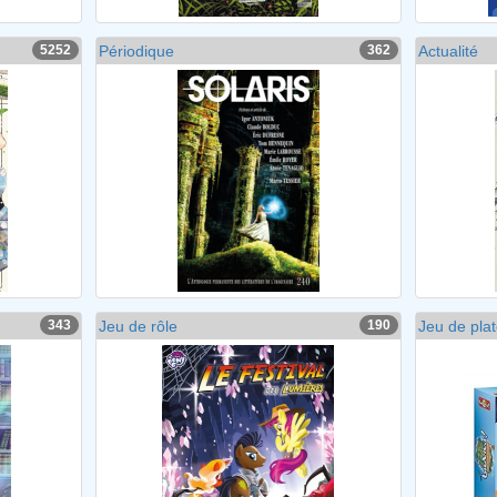
5252
Périodique
362
Actualité
343
Jeu de rôle
190
Jeu de pla