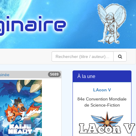
inaire
sinée
5689
À la une
LAcon V
84e Convention Mondiale
de Science-Fiction