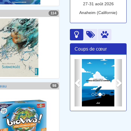
27-31 août 2026
Anaheim (Californie)
114
Coups de cœur
teau
98