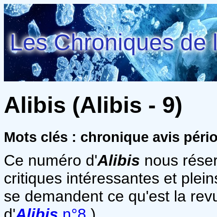
Les Chroniques de l
Alibis (Alibis - 9)
Mots clés : chronique avis péri
Ce numéro d'
Alibis
nous réser
critiques intéressantes et pleins
se demandent ce qu'est la re
d'
Alibis
n°8
).