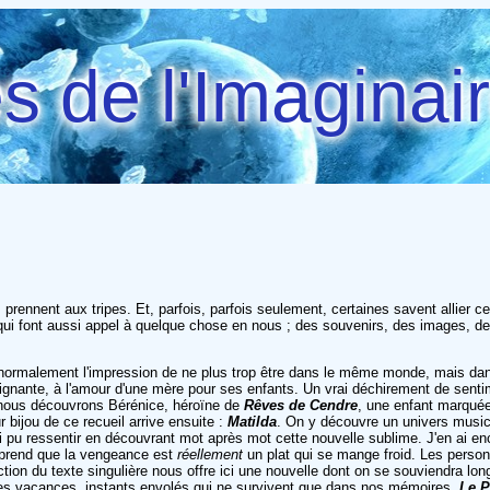
 de l'Imaginai
 prennent aux tripes. Et, parfois, parfois seulement, certaines savent allier c
s qui font aussi appel à quelque chose en nous ; des souvenirs, des images, de
normalement l'impression de ne plus trop être dans le même monde, mais dan
poignante, à l'amour d'une mère pour ses enfants. Un vrai déchirement de sent
, nous découvrons Bérénice, héroïne de
Rêves de Cendre
, une enfant marquée
 bijou de ce recueil arrive ensuite :
Matilda
. On y découvre un univers musica
'ai pu ressentir en découvrant mot après mot cette nouvelle sublime. J'en ai en
pprend que la vengeance est
réellement
un plat qui se mange froid. Les perso
truction du texte singulière nous offre ici une nouvelle dont on se souviendra
es vacances, instants envolés qui ne survivent que dans nos mémoires.
Le P