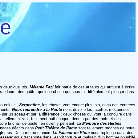
re
es deux qualités.
Mélanie Fazi
fait partie de ces auteurs qui arrivent à écrire
s odeurs, des goûts, quelque chose qui nous fait littéralement plonger dans
s celui-ci,
Serpentine
, les choses vont encore plus loin, dans des contrées
iments.
Nous reprendre à la Route
nous dévoile les facettes méconnues
 par un sceau et par la différence ; deux choses qui vont la conduire dans
l tellement vrai, tellement authentique, décrits par des mots et des
core la chair de poule rien qu'en y pensant. La
Mémoire des Herbes
nnages décrits dans
Petit Théâtre de Rame
sont tellement proches de notre
 longtemps. De la même manière
Le Faiseur de Pluie
nous replonge dans des
asseur
nous transporte dans l'esprit torturé et malsain d'un homme obnubilé