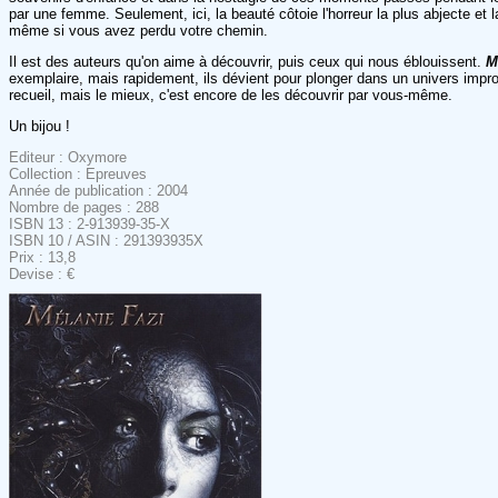
par une femme. Seulement, ici, la beauté côtoie l'horreur la plus abjecte et l
même si vous avez perdu votre chemin.
Il est des auteurs qu'on aime à découvrir, puis ceux qui nous éblouissent.
M
exemplaire, mais rapidement, ils dévient pour plonger dans un univers impro
recueil, mais le mieux, c'est encore de les découvrir par vous-même.
Un bijou !
Editeur : Oxymore
Collection : Epreuves
Année de publication : 2004
Nombre de pages : 288
ISBN 13 : 2-913939-35-X
ISBN 10 / ASIN : 291393935X
Prix : 13,8
Devise : €