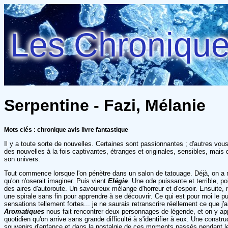
Les Chroniques
Serpentine - Fazi, Mélanie
Mots clés : chronique avis livre fantastique
Il y a toute sorte de nouvelles. Certaines sont passionnantes ; d'autres vous
des nouvelles à la fois captivantes, étranges et originales, sensibles, mai
son univers.
Tout commence lorsque l'on pénètre dans un salon de tatouage. Déjà, on a 
qu'on n'oserait imaginer. Puis vient
Elégie
. Une ode puissante et terrible, 
des aires d'autoroute. Un savoureux mélange d'horreur et d'espoir. Ensuite
une spirale sans fin pour apprendre à se découvrir. Ce qui est pour moi le pur
sensations tellement fortes... je ne saurais retranscrire réellement ce que j
Aromatiques
nous fait rencontrer deux personnages de légende, et on y a
quotidien qu'on arrive sans grande difficulté à s'identifier à eux. Une cons
souvenirs d'enfance et dans la nostalgie de ces moments passés pendant l