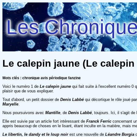
Les Chroniques
Le calepin jaune (Le calepin 
Mots clés : chronique avis périodique fanzine
Voici le numéro 1 de
Le calepin jaune
qui fait suite à l'excellent numéro 0
plaisir que de vous expliquer.
Tout d'abord, un petit dossier de
Denis Labbé
qui décortique le rôle joué p
Maryelle
.
Nous poursuivons avec
Mantille
, de
Denis Labbé
, toujours. Ici, il s'agit 
Elle est suivie par un article fort intéressant de
Franck Ferric
concernant une
appris beaucoup de choses en le lisant, étant inculte en la matière, mais me
Le libertin, le dandy et le loup noir
est une nouvelle de
Léandre Borgia
q