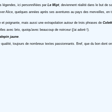
 légendes, ici personnifiées par
Le Mipt
, deviennent réalité dans le but de 
ver Alice, quelques années après ses aventures au pays des merveilles, en tant
e et poignante, mais aussi une extrapolation autour de trois phrases de
Colett
les avec brio, quoiqu'avec beaucoup de noirceur (j'ai adoré !).
alepin jaune
.
ualité, toujours de nombreux textes passionnants. Bref, que du bon dont on ne