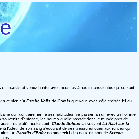
re
 et linceuls et venez hanter avec nous les âmes inconscientes qui se sont
na
et bien sûr
Estelle Valls de Gomis
que vous avez déjà croisés ici au
urbaine qui, contrairement à ses habitudes, va passer la nuit avec un homme
 souvenirs d'enfance, les heures qu'elle passait dans le musée près de
i aussi, ou plutôt adolescent,
Claude Bolduc
va souvent
Là-Haut sur la
i, senti l'odeur de son sang s'écoulant de ses blessures dues aux ronces qui
u alors un
Paradis d'Enfer
comme celui des deux amants de
Serena
mains.