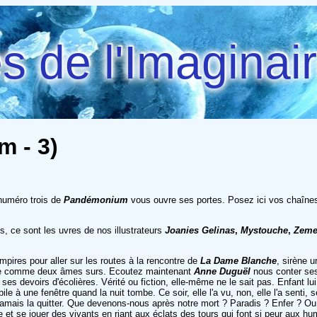
 de l'Imaginai
 - 3)
 numéro trois de
Pandémonium
vous ouvre ses portes. Posez ici vos chaînes
s, ce sont les uvres de nos illustrateurs
Joanies Gelinas
,
Mystouche
,
Zeme
mpires pour aller sur les routes à la rencontre de
La Dame Blanche
, sirène 
'autre comme deux âmes surs. Ecoutez maintenant
Anne Duguël
nous conter ses
 ses devoirs d'écolières. Vérité ou fiction, elle-même ne le sait pas. Enfant lu
bile à une fenêtre quand la nuit tombe. Ce soir, elle l'a vu, non, elle l'a sent
lus jamais la quitter. Que devenons-nous après notre mort ? Paradis ? Enfer ? O
re et se jouer des vivants en riant aux éclats des tours qui font si peur aux hu