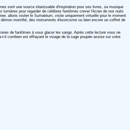
ômes sont une source intarissable d'inspiration pour ses livres, sa musique
les lumières pour regarder de célèbres fantômes crever l'écran de nos nuits
iner, allons visiter le Surnatéum, visite uniquement virtuelle pour le moment
de démon momifié, des instruments d'exorcisme ou bien encore un coffret de
stoires de fantômes à vous glacer les sangs. Après cette lecture vous ne
a-t-il combien est effrayant le visage de la sage poupée assise sur votre