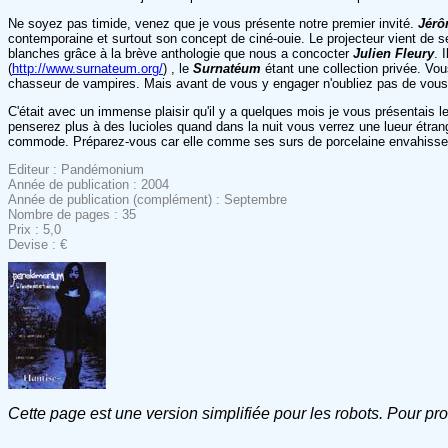
Ne soyez pas timide, venez que je vous présente notre premier invité.
Jérô
contemporaine et surtout son concept de ciné-ouie. Le projecteur vient de se
blanches grâce à la brève anthologie que nous a concocter
Julien Fleury
. 
(
http://www.surnateum.org/
) , le
Surnatéum
étant une collection privée. Vo
chasseur de vampires. Mais avant de vous y engager n'oubliez pas de vous 
C'était avec un immense plaisir qu'il y a quelques mois je vous présentais 
penserez plus à des lucioles quand dans la nuit vous verrez une lueur étrang
commode. Préparez-vous car elle comme ses surs de porcelaine envahisse
Editeur : Pandémonium
Année de publication : 2004
Année de publication (complément) : Septembre
Nombre de pages : 35
Prix : 5,0
Devise : €
Cette page est une version simplifiée pour les robots. Pour pr