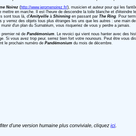
me Noirez
(
http://www.jeromenoirez.fr/
), musicien et auteur pour qui les fant
 mettre en marche. Il est l'heure de descendre la toile blanche et d'éteindre 
Ils sont tous là, d
'Amityville
à
Shinning
en passant par
The Ring
. Pour term
us y verrez des objets tous plus étranges les uns que les autres : une main 
munir d'un plan du Surnatéum, vous risqueriez de vous y perdre a jamais.
le premier né de
Pandémonium
. Le revoici qui vient nous hanter avec des hi
e. Si vous avez trop peur, serrez bien fort votre nounours. Peut être vous dir
nt le prochain numéro de
Pandémonium
du mois de décembre.
ofiter d'une version humaine plus conviviale, cliquez
ici
.