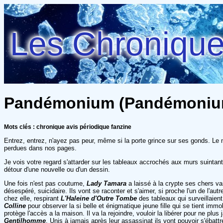
Les Chroniques
Pandémonium (Pandémonium
Mots clés : chronique avis périodique fanzine
Entrez, entrez, n'ayez pas peur, même si la porte grince sur ses gonds. Le
perdues dans nos pages.
Je vois votre regard s'attarder sur les tableaux accrochés aux murs suintant
détour d'une nouvelle ou d'un dessin.
Une fois n'est pas coutume,
Lady Tamara
a laissé à la crypte ses chers va
désespéré, suicidaire. Ils vont se raconter et s'aimer, si proche l'un de l
chez elle, respirant
L'Haleine d'Outre Tombe
des tableaux qui surveillaient
Colline
pour observer la si belle et énigmatique jeune fille qui se tient immo
protège l'accès a la maison. Il va la rejoindre, vouloir la libérer pour ne p
Gentilhomme
. Unis à jamais après leur assassinat ils vont pouvoir s'ébatt