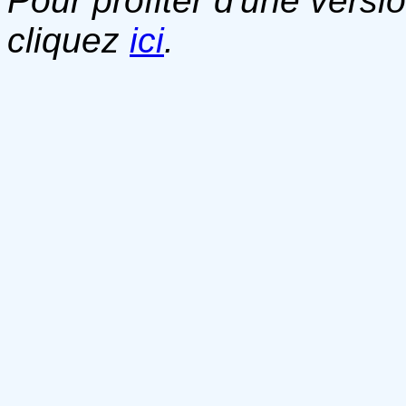
Pour profiter d'une versi
cliquez
ici
.