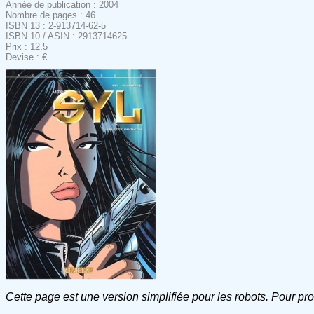
Année de publication : 2004
Nombre de pages : 46
ISBN 13 : 2-913714-62-5
ISBN 10 / ASIN : 2913714625
Prix : 12,5
Devise : €
Cette page est une version simplifiée pour les robots. Pour pr