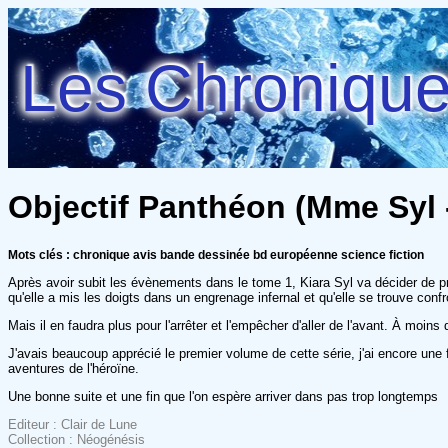
Les Chroniques
Objectif Panthéon (Mme Syl -
Mots clés : chronique avis bande dessinée bd européenne science fiction
Après avoir subit les évènements dans le tome 1, Kiara Syl va décider de pr
qu'elle a mis les doigts dans un engrenage infernal et qu'elle se trouve con
Mais il en faudra plus pour l'arrêter et l'empêcher d'aller de l'avant. À moins 
J'avais beaucoup apprécié le premier volume de cette série, j'ai encore une
aventures de l'héroïne.
Une bonne suite et une fin que l'on espère arriver dans pas trop longtemps
Editeur : Clair de Lune
Collection : Néogénésis