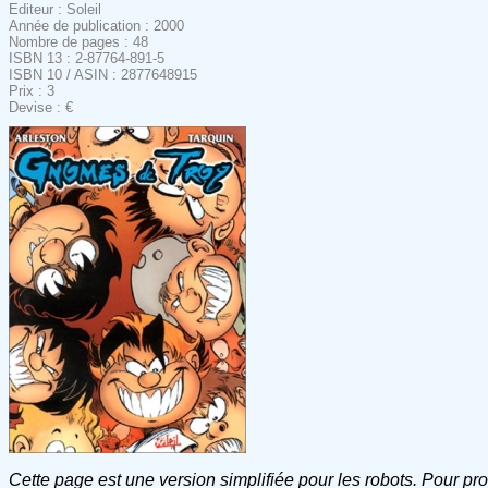
Editeur : Soleil
Année de publication : 2000
Nombre de pages : 48
ISBN 13 : 2-87764-891-5
ISBN 10 / ASIN : 2877648915
Prix : 3
Devise : €
Cette page est une version simplifiée pour les robots. Pour pr