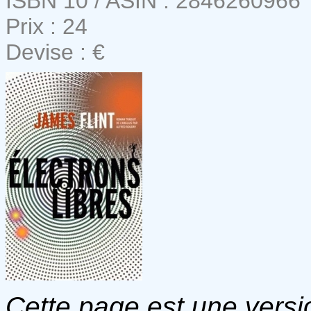
ISBN 10 / ASIN : 2846260966
Prix : 24
Devise : €
Cette page est une versio