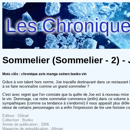
Les Chroniques
Sommelier (Sommelier - 2) - 
Mots clés : chronique avis manga seinen bunko vin
Grâce à son talent hors norme, Joe travaille dorénavant dans un restaurant hu
à se faire reconnaître comme un grand sommelier ?
C'est avec regret que l'on constate que la quête de Joe est à nouveau mis
le vin. Dommage, car notre sommelier commence (enfin) dans ce volume à avoi
sympathiques (comme sa tendance à s'endormir) il nous apparaît plus drôle et
retour de certains personnages on a enfin l'impression de lire une histoire 
Editeur : Glénat
Collection : Bunko
Année de publication : 2006
Magazine de prépublication : Allman