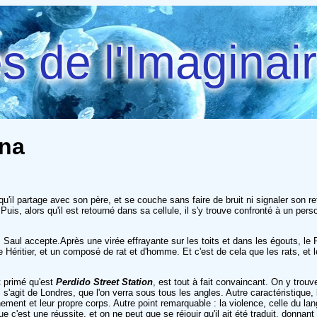
 de l'Imaginai
ina
 partage avec son père, et se couche sans faire de bruit ni signaler son retour.
 Puis, alors qu'il est retourné dans sa cellule, il s'y trouve confronté à un 
 Saul accepte.Après une virée effrayante sur les toits et dans les égouts, l
e Héritier, et un composé de rat et d'homme. Et c'est de cela que les rats, et
t primé qu'est
Perdido Street Station
, est tout à fait convaincant. On y trouv
l s'agit de Londres, que l'on verra sous tous les angles. Autre caractéristique,
nnement et leur propre corps. Autre point remarquable : la violence, celle du 
c'est une réussite, et on ne peut que se réjouir qu'il ait été traduit, donnant a