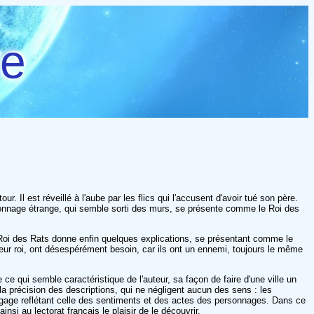
re
 Il est réveillé à l'aube par les flics qui l'accusent d'avoir tué son père.
personnage étrange, qui semble sorti des murs, se présente comme le Roi des
e Roi des Rats donne enfin quelques explications, se présentant comme le
 leur roi, ont désespérément besoin, car ils ont un ennemi, toujours le même
e ce qui semble caractéristique de l'auteur, sa façon de faire d'une ville un
 la précision des descriptions, qui ne négligent aucun des sens : les
langage reflétant celle des sentiments et des actes des personnages. Dans ce
insi au lectorat français le plaisir de le découvrir.