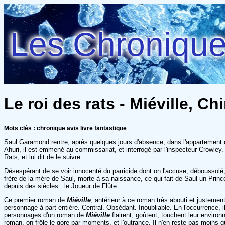
Les Chroniques
Le roi des rats - Miéville, Ch
Mots clés : chronique avis livre fantastique
Saul Garamond rentre, après quelques jours d'absence, dans l'appartement qu'il
Ahuri, il est emmené au commissariat, et interrogé par l'inspecteur Crowley.
Rats, et lui dit de le suivre.
Désespérant de se voir innocenté du parricide dont on l'accuse, déboussolé,
frère de la mère de Saul, morte à sa naissance, ce qui fait de Saul un Princ
depuis des siècles : le Joueur de Flûte.
Ce premier roman de
Miéville
, antérieur à ce roman très abouti et justemen
personnage à part entière. Central. Obsédant. Inoubliable. En l'occurrence, i
personnages d'un roman de
Miéville
flairent, goûtent, touchent leur enviro
roman, on frôle le gore par moments, et l'outrance. Il n'en reste pas moins que 