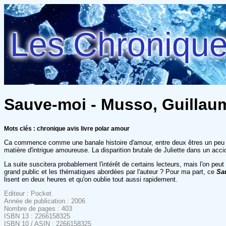
Les Chroniques
Sauve-moi - Musso, Guillau
Mots clés : chronique avis livre polar amour
Ca commence comme une banale histoire d'amour, entre deux êtres un peu 
matière d'intrigue amoureuse. La disparition brutale de Juliette dans un acci
La suite suscitera probablement l'intérêt de certains lecteurs, mais l'on pe
grand public et les thématiques abordées par l'auteur ? Pour ma part, ce
Sa
lisent en deux heures et qu'on oublie tout aussi rapidement.
Editeur : Pocket
Année de publication : 2006
Nombre de pages : 403
ISBN 13 : 2266158325
ISBN 10 / ASIN : 2266158325