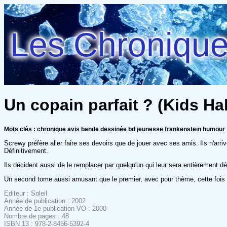
Les Chroniques
Un copain parfait ? (Kids Ha
Mots clés : chronique avis bande dessinée bd jeunesse frankenstein humour
Screwy préfère aller faire ses devoirs que de jouer avec ses amis. Ils n'arri
Définitivement.
Ils décident aussi de le remplacer par quelqu'un qui leur sera entièrement d
Un second tome aussi amusant que le premier, avec pour thème, cette fois 
Editeur : Soleil
Année de publication : 2002
Année de 1e publication VO : 2000
Nombre de pages : 48
ISBN 13 : 978-2-8456-5392-4