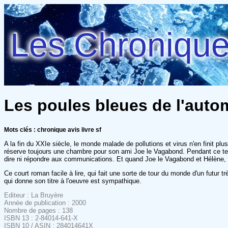
Les Chroniques
Les poules bleues de l'autom
Mots clés : chronique avis livre sf
A la fin du XXIe siècle, le monde malade de pollutions et virus n'en finit pl
réserve toujours une chambre pour son ami Joe le Vagabond. Pendant ce temp
dire ni répondre aux communications. Et quand Joe le Vagabond et Hélène, s
Ce court roman facile à lire, qui fait une sorte de tour du monde d'un futur 
qui donne son titre à l'oeuvre est sympathique.
Editeur : La Bruyère
Année de publication : 2000
Nombre de pages : 138
ISBN 13 : 2-84014-641-X
ISBN 10 / ASIN : 284014641X