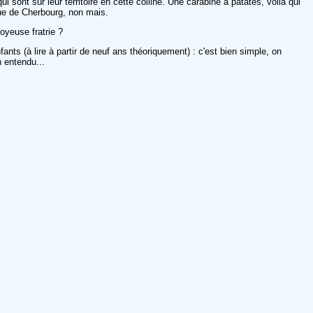
sont sur leur territoire en cette colline. Une carabine à patates, voilà qui
que de Cherbourg, non mais.
oyeuse fratrie ?
fants (à lire à partir de neuf ans théoriquement) : c'est bien simple, on
n entendu...