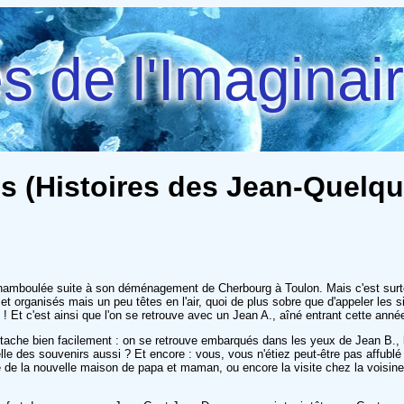
 de l'Imaginai
 (Histoires des Jean-Quelque
peu chamboulée suite à son déménagement de Cherbourg à Toulon. Mais c'est sur
t organisés mais un peu têtes en l'air, quoi de plus sobre que d'appeler les six f
 ! Et c'est ainsi que l'on se retrouve avec un Jean A., aîné entrant cette anné
attache bien facilement : on se retrouve embarqués dans les yeux de Jean B., l
elle des souvenirs aussi ? Et encore : vous, vous n'étiez peut-être pas affub
côté de la nouvelle maison de papa et maman, ou encore la visite chez la voi