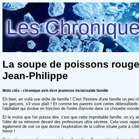
Les Chroniques
La soupe de poissons rouges
Jean-Philippe
Mots clés : chronique avis livre jeunesse inclassable famille
Eh bien, en voilà une drôle de famille ! C'est l'histoire d'une famille un 
six garçons, s'il vous plaît ! Et comme les parents sont certes débrouillards e
l'alphabet qui évolue en fonction de l'ordre d'arrivée dans ce chouette monde
Et le moins que l'on puisse dire, c'est que cette improbable famille, on s'y 
l'idée de se retrouver devant des professeurs ultra sévères. Cela vous rapp
également de voir ce que donne l'exploration de la colline située juste à 
frémir !