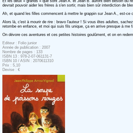
Et les deux « grands » que sont Jean A. et Jean B. auront bien besoin du renf
devrait pouvoir aider les frères à s'en sortir, mais bien sûr interdiction 
Ah, et quand les filles commencent à mettre le grappin sur Jean A., est-ce q
Alors là, c'est à mourir de rire : bravo l'auteur ! Si vous êtes adultes, sache
retombe en enfance, et moi qui suis fils unique, ça en arrive presque à me fai
On dévore ces aventures et ces petites histoires goulûment, et on en red
Editeur : Folio junior
Année de publication : 2007
Nombre de pages : 133
ISBN 13 : 978-2-07-061131-7
ISBN 10 / ASIN : 2070611310
Prix : 5,10
Devise : €