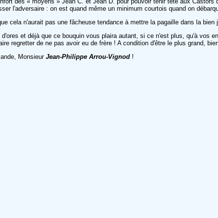
ort des « moyens » Jean C. et Jean D. pour pouvoir tenir tête aux Castors qui 
de blesser l'adversaire : on est quand même un minimum courtois quand on débar
ue cela n'aurait pas une fâcheuse tendance à mettre la pagaille dans la bien j
z d'ores et déjà que ce bouquin vous plaira autant, si ce n'est plus, qu'à vos en
re regretter de ne pas avoir eu de frère ! A condition d'être le plus grand, bie
emande, Monsieur
Jean-Philippe Arrou-Vignod
!