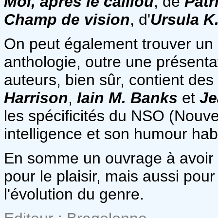
Moi, après le caillou
, de
Patr
Champ de vision
, d'
Ursula K
On peut également trouver un i
anthologie, outre une présenta
auteurs, bien sûr, contient des
Harrison
,
Iain M. Banks
et
Je
les spécificités du NSO (Nouv
intelligence et son humour habi
En somme un ouvrage à avoir da
pour le plaisir, mais aussi pou
l'évolution du genre.