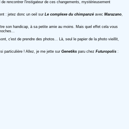
d de rencontrer l'instigateur de ces changements, mystérieusement
t : jetez donc un oeil sur
Le complexe du chimpanzé
avec
Marazano
,
ître son handicap, à sa petite amie au moins. Mais quel effet cela vous
moches...
nt, c'est de prendre des photos... Là, seul le papier de la photo vieillit,
 particulière ! Allez, je me jette sur
Genetiks
paru chez
Futuropolis
: