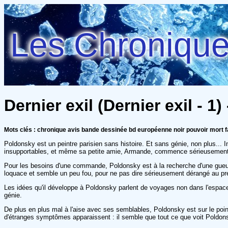
Les Chroniques
Dernier exil (Dernier exil - 1
Mots clés : chronique avis bande dessinée bd européenne noir pouvoir mort f
Poldonsky est un peintre parisien sans histoire. Et sans génie, non plus... 
insupportables, et même sa petite amie, Armande, commence sérieusement à l
Pour les besoins d'une commande, Poldonsky est à la recherche d'une gueule
loquace et semble un peu fou, pour ne pas dire sérieusement dérangé au pr
Les idées qu'il développe à Poldonsky parlent de voyages non dans l'espace 
génie.
De plus en plus mal à l'aise avec ses semblables, Poldonsky est sur le point
d'étranges symptômes apparaissent : il semble que tout ce que voit Poldonsky 