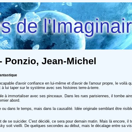
 de l'Imaginai
) - Ponzio, Jean-Michel
antastique
Incapable d'avoir confiance en lui-même et d'avoir de l'amour propre, le voilà 
ui taper sur le système avec ses histoires terre-à-terre.
 à immortaliser avec ses pinceaux. Dans les rues parisiennes, il tombe ainsi
emier abord.
ou dans le temps, mais dans la causalité. Idée originale semblant être risib
 de se suicider. C'est décidé, ce sera pour demain matin. Mais là encore, il t
soit vieilli. De quelques secondes au début, mais le décalage entre sa vision 