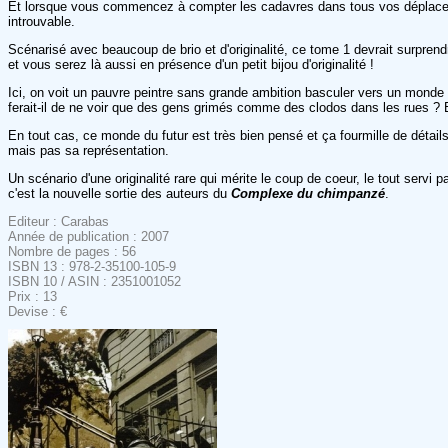
Et lorsque vous commencez à compter les cadavres dans tous vos déplacement
introuvable.
Scénarisé avec beaucoup de brio et d'originalité, ce tome 1 devrait surprendr
et vous serez là aussi en présence d'un petit bijou d'originalité !
Ici, on voit un pauvre peintre sans grande ambition basculer vers un monde 
ferait-il de ne voir que des gens grimés comme des clodos dans les rues ? Eh 
En tout cas, ce monde du futur est très bien pensé et ça fourmille de détails :
mais pas sa représentation.
Un scénario d'une originalité rare qui mérite le coup de coeur, le tout servi 
c'est la nouvelle sortie des auteurs du
Complexe du chimpanzé
.
Editeur : Carabas
Année de publication : 2007
Nombre de pages : 56
ISBN 13 : 978-2-35100-105-9
ISBN 10 / ASIN : 2351001052
Prix : 13
Devise : €