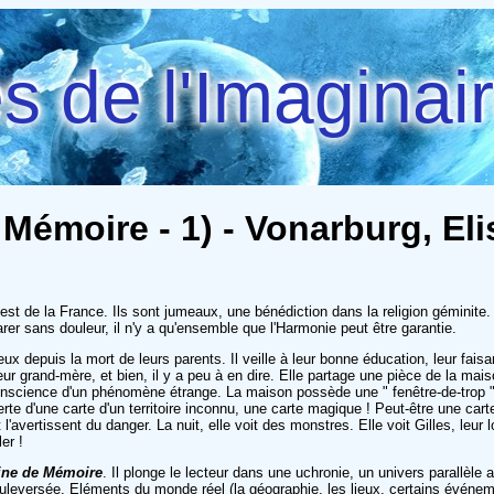
 de l'Imaginai
Mémoire - 1) - Vonarburg, El
 la France. Ils sont jumeaux, une bénédiction dans la religion géminite. De fait,
arer sans douleur, il n'y a qu'ensemble que l'Harmonie peut être garantie.
ux depuis la mort de leurs parents. Il veille à leur bonne éducation, leur faisa
ur grand-mère, et bien, il y a peu à en dire. Elle partage une pièce de la ma
science d'un phénomène étrange. La maison possède une " fenêtre-de-trop ", fe
e d'une carte d'un territoire inconnu, une carte magique ! Peut-être une cart
t l'avertissent du danger. La nuit, elle voit des monstres. Elle voit Gilles, leur 
er !
ine de Mémoire
. Il plonge le lecteur dans une uchronie, un univers parallèle 
ouleversée. Eléments du monde réel (la géographie, les lieux, certains événemen