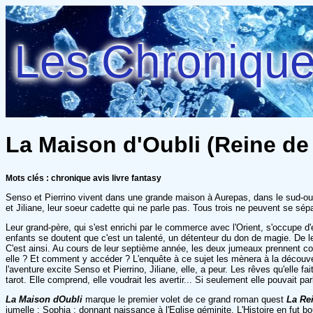
Les Chroniques
La Maison d'Oubli (Reine de 
Mots clés : chronique avis livre fantasy
Senso et Pierrino vivent dans une grande maison à Aurepas, dans le sud-ouest de
et Jiliane, leur soeur cadette qui ne parle pas. Tous trois ne peuvent se sép
Leur grand-père, qui s'est enrichi par le commerce avec l'Orient, s'occupe d'e
enfants se doutent que c'est un talenté, un détenteur du don de magie. De le
C'est ainsi. Au cours de leur septième année, les deux jumeaux prennent con
elle ? Et comment y accéder ? L'enquête à ce sujet les mènera à la découvert
l'aventure excite Senso et Pierrino, Jiliane, elle, a peur. Les rêves qu'elle fai
tarot. Elle comprend, elle voudrait les avertir... Si seulement elle pouvait parl
La Maison dOubli
marque le premier volet de ce grand roman quest
La Re
jumelle : Sophia ; donnant naissance à l'Eglise géminite. L'Histoire en fut b