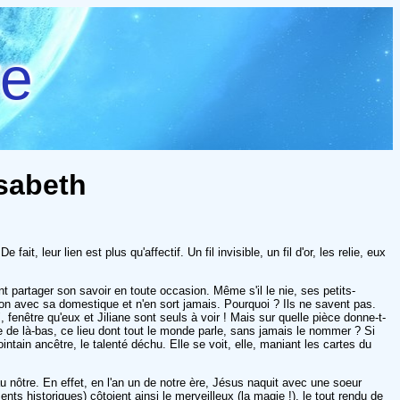
re
isabeth
 leur lien est plus qu'affectif. Un fil invisible, un fil d'or, les relie, eux
nt partager son savoir en toute occasion. Même s'il le nie, ses petits-
ison avec sa domestique et n'en sort jamais. Pourquoi ? Ils ne savent pas.
nêtre qu'eux et Jiliane sont seuls à voir ! Mais sur quelle pièce donne-t-
e de là-bas, ce lieu dont tout le monde parle, sans jamais le nommer ? Si
lointain ancêtre, le talenté déchu. Elle se voit, elle, maniant les cartes du
au nôtre. En effet, en l'an un de notre ère, Jésus naquit avec une soeur
ts historiques) côtoient ainsi le merveilleux (la magie !), le tout rendu de