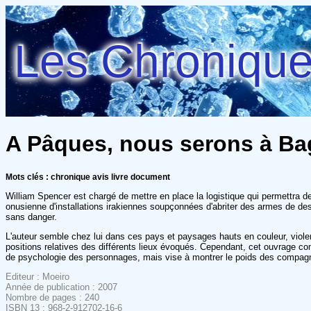
Les Chroniques
A Pâques, nous serons à Ba
Mots clés : chronique avis livre document
William Spencer est chargé de mettre en place la logistique qui permettra d
onusienne d'installations irakiennes soupçonnées d'abriter des armes de dest
sans danger.
L'auteur semble chez lui dans ces pays et paysages hauts en couleur, violem
positions relatives des différents lieux évoqués. Cependant, cet ouvrage con
de psychologie des personnages, mais vise à montrer le poids des compagni
Editeur : Moeiro
Année de publication : 2007
Nombre de pages : 240
ISBN 13 : 968-2-912702-16-6