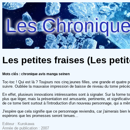
Les Chroniques
Les petites fraises (Les petit
Mots clés : chronique avis manga seinen
Toc-toc ! Qui est là ? Toujours nos cinq jeunes filles, une grande et quatr
suivre. Oubliée la mauvaise impression de baisse de niveau du tome précéde
En effet, plusieurs innovations intéressantes sont à signaler. Sur la forme 
plus que léger, mais la présentation est amusante, pertinente, et significati
de ce tome tient surtout à l'introduction d'un nouveau personnage, qui a m
J'espère que cela signifie que ce personnage reviendra, car j'aimerais bien 
espérons que les promesses seront tenues...
Editeur : Kurokawa
Année de publication : 2007