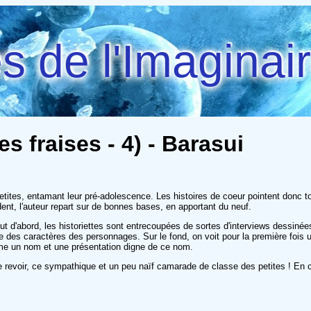
 de l'Imaginai
es fraises - 4) - Barasui
e petites, entamant leur pré-adolescence. Les histoires de coeur pointent donc
nt, l'auteur repart sur de bonnes bases, en apportant du neuf.
tout d'abord, les historiettes sont entrecoupées de sortes d'interviews dessiné
ve des caractères des personnages. Sur le fond, on voit pour la première fois 
ême un nom et une présentation digne de ce nom.
le revoir, ce sympathique et un peu naïf camarade de classe des petites ! En co