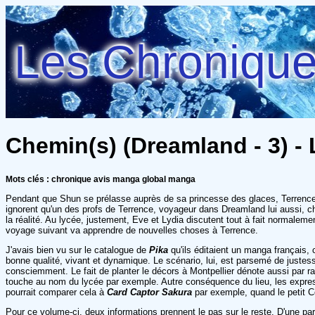
Les Chroniques
Chemin(s) (Dreamland - 3) -
Mots clés : chronique avis manga global manga
Pendant que Shun se prélasse auprès de sa princesse des glaces, Terrence 
ignorent qu'un des profs de Terrence, voyageur dans Dreamland lui aussi, cher
la réalité. Au lycée, justement, Eve et Lydia discutent tout à fait normalemen
voyage suivant va apprendre de nouvelles choses à Terrence.
J'avais bien vu sur le catalogue de
Pika
qu'ils éditaient un manga français, 
bonne qualité, vivant et dynamique. Le scénario, lui, est parsemé de juste
consciemment. Le fait de planter le décors à Montpellier dénote aussi par r
touche au nom du lycée par exemple. Autre conséquence du lieu, les expressi
pourrait comparer cela à
Card Captor Sakura
par exemple, quand le petit C
Pour ce volume-ci, deux informations prennent le pas sur le reste. D'une pa