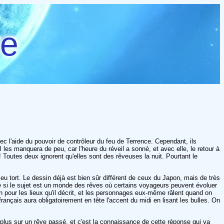
re
l'aide du pouvoir de contrôleur du feu de Terrence. Cependant, ils
 les manquera de peu, car l'heure du réveil a sonné, et avec elle, le retour à
 ! Toutes deux ignorent qu'elles sont des rêveuses la nuit. Pourtant le
 eu tort. Le dessin déjà est bien sûr différent de ceux du Japon, mais de très
e si le sujet est un monde des rêves où certains voyageurs peuvent évoluer
on pour les lieux qu'il décrit, et les personnages eux-même râlent quand on
nçais aura obligatoirement en tête l'accent du midi en lisant les bulles. On
 plus sur un rêve passé, et c'est la connaissance de cette réponse qui va