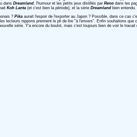
eau dans
Dreamland
, l'humour et les petits jeux distillés par
Reno
dans les page
nait
Koh Lanta
(et c'est bien la période), et la série
Dreamland
bien entendu.
aponais ?
Pika
aurait l'espoir de l'exporter au Japon ? Possible, dans ce cas c
 lecteurs nippons prennent le pli de lire "à l'envers". Enfin souhaitons que cett
nouvelle série. Y'a encore du boulot, mais c'est toujours bien de voir le travail 