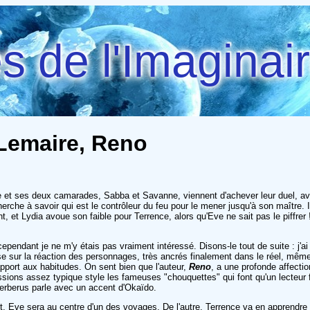
 de l'Imaginai
 Lemaire, Reno
et ses deux camarades, Sabba et Savanne, viennent d'achever leur duel, avec 
che à savoir qui est le contrôleur du feu pour le mener jusqu'à son maître. Il
t, et Lydia avoue son faible pour Terrence, alors qu'Eve ne sait pas le piffrer
cependant je ne m'y étais pas vraiment intéressé. Disons-le tout de suite : j'ai
sse sur la réaction des personnages, très ancrés finalement dans le réel, mêm
apport aux habitudes. On sent bien que l'auteur,
Reno
, a une profonde affecti
ons assez typique style les fameuses "chouquettes" qui font qu'un lecteur fra
erberus parle avec un accent d'Okaïdo.
rt, Eve sera au centre d'un des voyages. De l'autre, Terrence va en apprendre