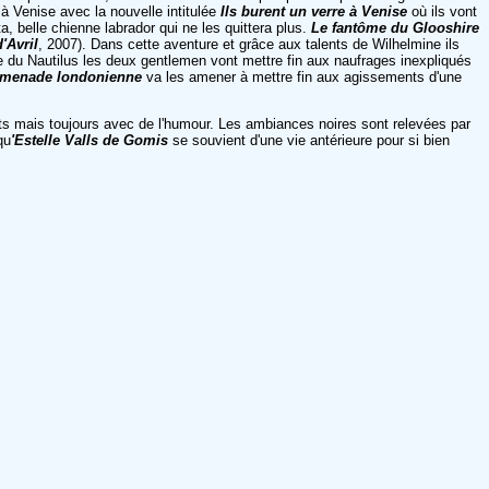
 à Venise avec la nouvelle intitulée
Ils burent un verre à Venise
où ils vont
a, belle chienne labrador qui ne les quittera plus.
Le fantôme du Glooshire
d'Avril
, 2007). Dans cette aventure et grâce aux talents de Wilhelmine ils
 du Nautilus les deux gentlemen vont mettre fin aux naufrages inexpliqués
omenade londonienne
va les amener à mettre fin aux agissements d'une
nts mais toujours avec de l'humour. Les ambiances noires sont relevées par
qu
'Estelle Valls de Gomis
se souvient d'une vie antérieure pour si bien