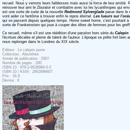
recueil. Nous y verrons leurs faiblesses mais aussi la force de leur amitié. 
retrouver leur ami le Zburator et combattre avec lui les lycanthropes qui enva
est une sorte de suite de la nouvelle
Redmond Sylverglade
parue dans le r
vont aider ce fantôme à trouver enfin le repos éternel.
Les lueurs sur l'océ
qui se passent depuis quelques temps. Home sweet home, c'est pourtant à ça
sorte de Frankeinstein qui joue à couper des têtes de femmes pour les greffe
Ce recueil, même s'il est une réédition d'une parution hors série du
Calepin
l'écriture décalée et pleine de talent de l'auteur. L'époque se prête fort bie
nous replonger dans le Londres du XIX siècle.
Editeur : Le calepin jaune
Collection : Absinthes
Année de publication : 2007
Nombre de pages : 200
ISBN 13 : 978-2-9528966-0-3
ISBN 10 / ASIN : 2952896607
Prix : 16,9
Devise : €