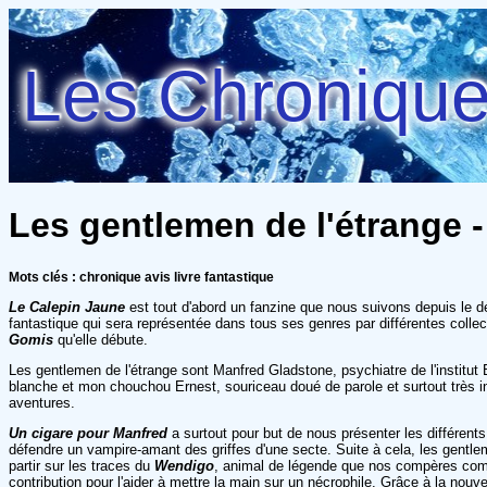
Les Chroniques
Les gentlemen de l'étrange -
Mots clés : chronique avis livre fantastique
Le Calepin Jaune
est tout d'abord un fanzine que nous suivons depuis le dé
fantastique qui sera représentée dans tous ses genres par différentes collec
Gomis
qu'elle débute.
Les gentlemen de l'étrange sont Manfred Gladstone, psychiatre de l'institut
blanche et mon chouchou Ernest, souriceau doué de parole et surtout très in
aventures.
Un cigare pour Manfred
a surtout pour but de nous présenter les différent
défendre un vampire-amant des griffes d'une secte. Suite à cela, les gentle
partir sur les traces du
Wendigo
, animal de légende que nos compères co
contribution pour l'aider à mettre la main sur un nécrophile. Grâce à la nouv