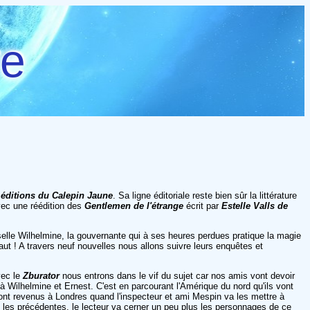
re
 éditions du Calepin Jaune
. Sa ligne éditoriale reste bien sûr la littérature
avec une réédition des
Gentlemen de l'étrange
écrit par
Estelle Valls de
selle Wilhelmine, la gouvernante qui à ses heures perdues pratique la magie
ut ! A travers neuf nouvelles nous allons suivre leurs enquêtes et
vec le
Zburator
nous entrons dans le vif du sujet car nos amis vont devoir
à Wilhelmine et Ernest. C'est en parcourant l'Amérique du nord qu'ils vont
nt revenus à Londres quand l'inspecteur et ami Mespin va les mettre à
 les précédentes, le lecteur va cerner un peu plus les personnages de ce