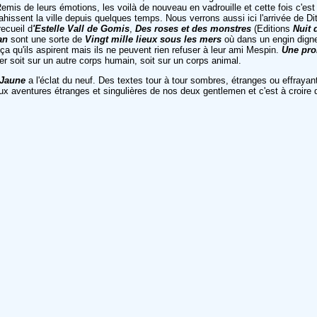
Remis de leurs émotions, les voilà de nouveau en vadrouille et cette fois c'est
hissent la ville depuis quelques temps. Nous verrons aussi ici l'arrivée de Dit
ecueil d
'Estelle Vall de Gomis
,
Des roses et des monstres
(Editions
Nuit 
an
sont une sorte de
Vingt mille lieux sous les mers
où dans un engin digne
 qu'ils aspirent mais ils ne peuvent rien refuser à leur ami Mespin.
Une pr
r soit sur un autre corps humain, soit sur un corps animal.
 Jaune
a l'éclat du neuf. Des textes tour à tour sombres, étranges ou effraya
n aux aventures étranges et singulières de nos deux gentlemen et c'est à croire 