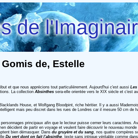
 de l'Imaginai
 Gomis de, Estelle
but et que nous apprécions tout particulièrement. Aujourd'hui c'est aussi
Les
tions. La collection
Absinthes
sera-elle orientée vers le XIX siècle et c'est 
 Blacklands House, et Wolfgang Bloodpint, riche héritier. Il y a aussi Mademoi
telligent mais peu discret dans les rues de Londres car il mesure 50 cm de ha
s personnages principaux afin que le lecteur puisse cerner leurs caractères. A
men décident de partir en voyage et veulent faire découvrir le nouveau monde 
mptent bien démasquer. Dans
du gruyère et du sang
, nos quatre compères so
elle
Du vert dont on fait l'absinthe
, texte sans intrigue véritable comme dans