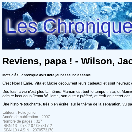
Les Chroniques
Reviens, papa ! - Wilson, Ja
Mots clés : chronique avis livre jeunesse inclassable
C'est Noël ! Emie, Vita et Maxie découvrent leurs cadeaux et sont heureux 
Dès lors la vie n'est plus la même. Maman est tout le temps triste, et Mamie 
admire beaucoup Jenna Williams, son auteur préféré, et écrit en secret des h
Une histoire touchante, très bien écrite, sur le thème de la séparation, vu p
Editeur : Folio junior
Année de publication : 2007
Nombre de pages : 317
ISBN 13 : 978-2-07-057317-2
ISBN 10 / ASIN : 2070573176