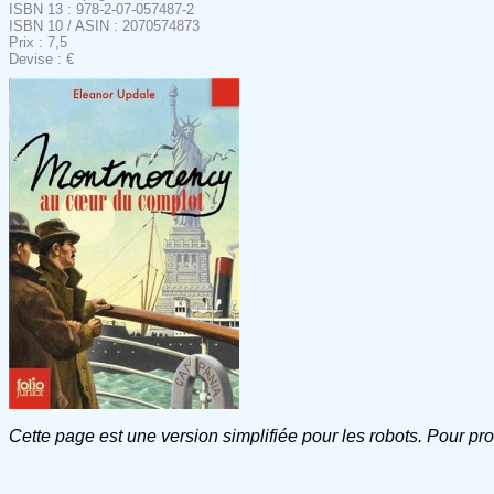
ISBN 13 : 978-2-07-057487-2
ISBN 10 / ASIN : 2070574873
Prix : 7,5
Devise : €
Cette page est une version simplifiée pour les robots. Pour pr