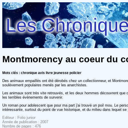
Les Chroniques
Montmorency au coeur du co
Mots clés : chronique avis livre jeunesse policier
Des animaux empaillés ont été dérobés chez un collectionneur, et Montmoren
soulèvement populaires menés par les anarchistes.
Les animaux sont très vite retrouvés, et les deux hommes découvrent que de
les terribles évènements de survenir.
Un roman pour adolescent que pour ma part j'ai trouvé un poil mou. Le pers
intéressante, surtout du point de vue historique, et du milieu dans lequel se
Editeur : Folio junior
Année de publication : 2007
Nombre de pages : 476