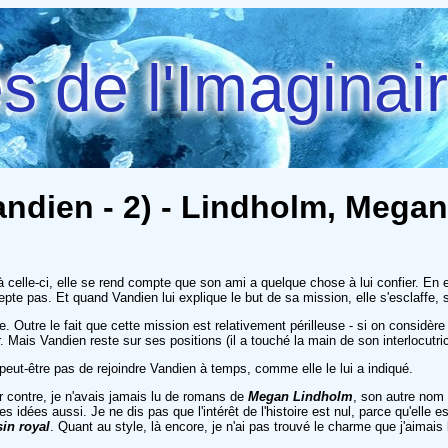
 de l'Imaginai
andien - 2) - Lindholm, Megan
celle-ci, elle se rend compte que son ami a quelque chose à lui confier. En e
accepte pas. Et quand Vandien lui explique le but de sa mission, elle s'esclaffe
 Outre le fait que cette mission est relativement périlleuse - si on considère 
tier. Mais Vandien reste sur ses positions (il a touché la main de son interlocut
a peut-être pas de rejoindre Vandien à temps, comme elle le lui a indiqué.
r contre, je n'avais jamais lu de romans de
Megan Lindholm
, son autre nom 
es idées aussi. Je ne dis pas que l'intérêt de l'histoire est nul, parce qu'elle
in royal
. Quant au style, là encore, je n'ai pas trouvé le charme que j'aimai