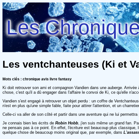
Les Chroniques
Les ventchanteuses (Ki et V
Mots clés : chronique avis livre fantasy
Ki doit retrouver son ami et compagnon Vandien dans une auberge. Arrivée à 
chose, c'est qu'il a dû engager dans l'affaire le convoi de Ki, ce qu'elle n'
Vandien s'est engagé à retrouver un objet perdu : un coffre de Ventchanteuse.
n'est en plus qu'une simple fable, faite pour attirer l'attention, et un charre
Celle-ci va aller de son côté et partir dans une aventure qui ne lui permettr
Je connais bien les écrits de
Robin Hobb
, j'en suis même un grand fan. Pa
ne pensais pas à ce point. En effet, l'écriture est beaucoup plus classique, l
quelque chose de beaucoup moins original que, par exemple, dans
L'assass