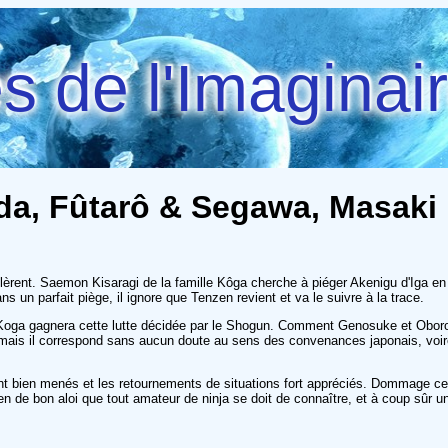
 de l'Imaginai
mada, Fûtarô & Segawa, Masaki
èrent. Saemon Kisaragi de la famille Kôga cherche à piéger Akenigu d'Iga en 
s un parfait piège, il ignore que Tenzen revient et va le suivre à la trace.
Koga gagnera cette lutte décidée par le Shogun. Comment Genosuke et Oboro vo
mais il correspond sans aucun doute au sens des convenances japonais, voire 
t bien menés et les retournements de situations fort appréciés. Dommage cep
n de bon aloi que tout amateur de ninja se doit de connaître, et à coup sûr u