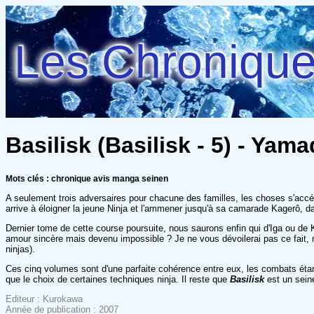
Les Chroniques
Basilisk (Basilisk - 5) - Ya
Mots clés : chronique avis manga seinen
A seulement trois adversaires pour chacune des familles, les choses s'accél
arrive à éloigner la jeune Ninja et l'ammener jusqu'à sa camarade Kagerô, dan
Dernier tome de cette course poursuite, nous saurons enfin qui d'Iga ou de 
amour sincère mais devenu impossible ? Je ne vous dévoilerai pas ce fait, 
ninjas).
Ces cinq volumes sont d'une parfaite cohérence entre eux, les combats étan
que le choix de certaines techniques ninja. Il reste que
Basilisk
est un seine
Editeur : Kurokawa
Année de publication : 2007