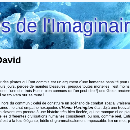
 de l'Imaginai
David
er des pirates qui l'ont commis est un argument d'une immense banalité pour
eurs jours, percée de maintes blessures, presque toutes mortelles, l'est moins e
iphone, l'une des trois Furies bien connues (si l'on peut dire !) des Grecs ancie
i se trouvera sur sa route !
s hors du commun ; celui de construire un scénario de combat spatial vraisem
aires : le chat empathe hexapodes d'
Honor Harrington
était déjà une trouvail
d'aventures prendra à une histoire très bien ficelée, qui ne manque ni de planèt
 les différentes civilisations humaines considèrent, ou non, comme réel. Enfin,
t
est à la fois élégante, fidèle et grammaticalement impeccable. En un mot, p