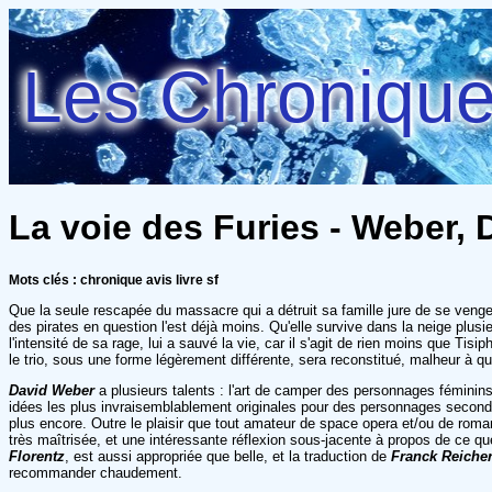
Les Chroniques
La voie des Furies - Weber, 
Mots clés : chronique avis livre sf
Que la seule rescapée du massacre qui a détruit sa famille jure de se veng
des pirates en question l'est déjà moins. Qu'elle survive dans la neige plusi
l'intensité de sa rage, lui a sauvé la vie, car il s'agit de rien moins que Tis
le trio, sous une forme légèrement différente, sera reconstitué, malheur à qu
David Weber
a plusieurs talents : l'art de camper des personnages féminin
idées les plus invraisemblablement originales pour des personnages second
plus encore. Outre le plaisir que tout amateur de space opera et/ou de roman 
très maîtrisée, et une intéressante réflexion sous-jacente à propos de ce que
Florentz
, est aussi appropriée que belle, et la traduction de
Franck Reicher
recommander chaudement.