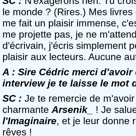
SC :
N'exagérons rien. Tu croi
le monde ? (Rires.) Mes livres 
me fait un plaisir immense, c'es
me projette pas, je ne m'atten
d'écrivain, j'écris simplement po
plaisir aux lecteurs. Aucune au
A :
Sire Cédric merci d'avoir
interview je te laisse le mot d
SC :
Je te remercie de m'avoi
charmante
Arsenik_
! Je salu
l'Imaginaire
, et je leur donn
rêves !