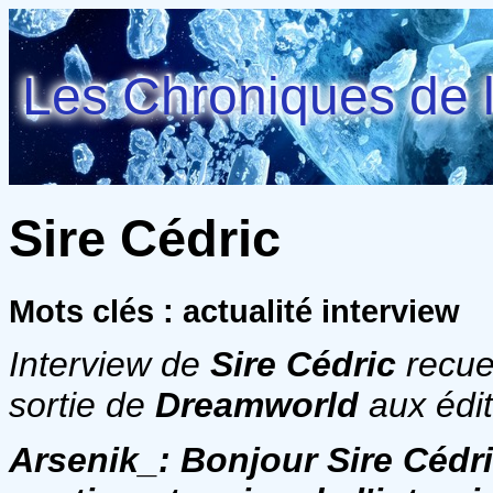
Les Chroniques de l
Sire Cédric
Mots clés : actualité interview
Interview de
Sire Cédric
recuei
sortie de
Dreamworld
aux édi
Arsenik_:
Bonjour Sire Cédric