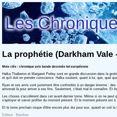
Les Chroniques
La prophétie (Darkham Vale -
Mots clés : chronique avis bande dessinée bd européenne
Halka Thalberon et Margaret Petley sont en grande discussion dans la grotte 
et qu'il doit en prendre conscience. Halka soutient, quant à lui, que, quel qu
Ryan et ses amis vont justement être confrontés à un danger énorme : des 
arriverait là pour arriver à ses fins. Seulement, c'était mal le connaître. E
Les choses s'accélèrent dans cet avant-dernier tome. Même si on ne peut qu'
s'apitoyer et savoir profiter du moment présent. Et le moment présent est à 
Et le tome prochain risque d'être encore plus dur pour eux, quand on voit la f
Editeur : Bamboo