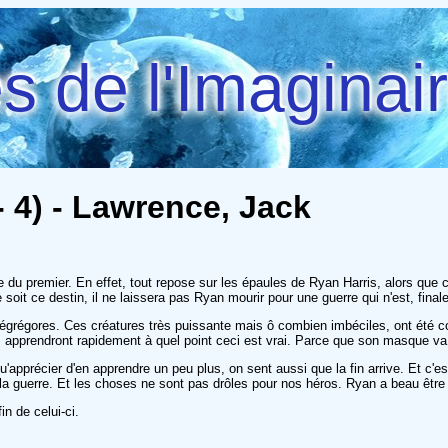
 de l'Imaginai
 4) - Lawrence, Jack
du premier. En effet, tout repose sur les épaules de Ryan Harris, alors que c
e soit ce destin, il ne laissera pas Ryan mourir pour une guerre qui n'est, fina
égrégores. Ces créatures très puissante mais ô combien imbéciles, ont été c
t ils apprendront rapidement à quel point ceci est vrai. Parce que son masque v
apprécier d'en apprendre un peu plus, on sent aussi que la fin arrive. Et c'
la guerre. Et les choses ne sont pas drôles pour nos héros. Ryan a beau être 
in de celui-ci.