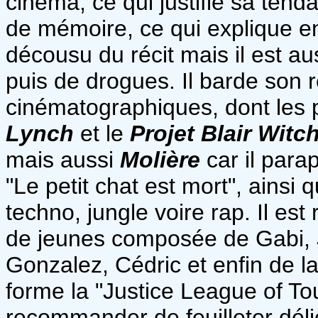
cinéma, ce qui justifie sa tenda
de mémoire, ce qui explique en
décousu du récit mais il est a
puis de drogues. Il barde son r
cinématographiques, dont les
Lynch
et le
Projet Blair Witc
mais aussi
Molière
car il para
"Le petit chat est mort", ainsi
techno, jungle voire rap. Il est 
de jeunes composée de Gabi, Ji
Gonzalez, Cédric et enfin de la
forme la "Justice League of Tour
recommander de feuilleter dél