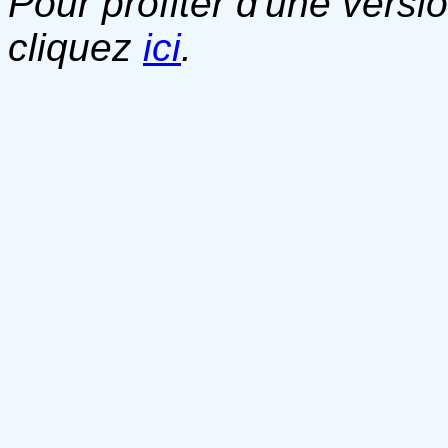
Pour profiter d'une versi
cliquez
ici
.