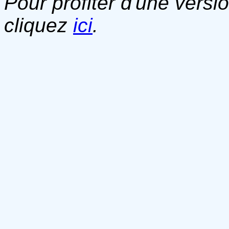
Pour profiter d'une versi
cliquez
ici
.