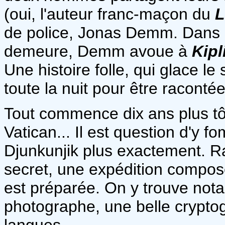
(oui, l'auteur franc-maçon du
L
de police, Jonas Demm. Dans l
demeure, Demm avoue à
Kipl
Une histoire folle, qui glace le
toute la nuit pour être racontée
Tout commence dix ans plus tô
Vatican... Il est question d'y f
Djunkunjik plus exactement. R
secret, une expédition composée
est préparée. On y trouve no
photographe, une belle cryptog
langues.