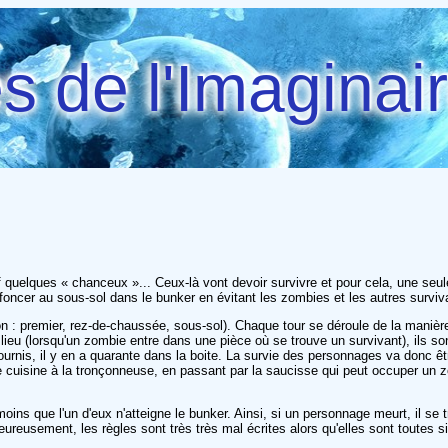
 de l'Imaginai
quelques « chanceux »... Ceux-là vont devoir survivre et pour cela, une seule 
e foncer au sous-sol dans le bunker en évitant les zombies et les autres surviv
on : premier, rez-de-chaussée, sous-sol). Chaque tour se déroule de la manière
ieu (lorsqu'un zombie entre dans une pièce où se trouve un survivant), ils son
rnis, il y en a quarante dans la boite. La survie des personnages va donc être
uisine à la tronçonneuse, en passant par la saucisse qui peut occuper un zom
moins que l'un d'eux n'atteigne le bunker. Ainsi, si un personnage meurt, il se
reusement, les règles sont très très mal écrites alors qu'elles sont toutes si