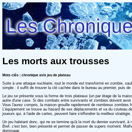
Les Chroniques
Les morts aux trousses
Mots clés : chronique avis jeu de plateau
Suite à une attaque nucléaire, tout le monde est transformé en zombie, sauf 
simple : il suffit de trouver la clé cachée dans le bureau au premier, puis d
Le jeu se présente sous la forme de trois plateaux (un par étage de la mais
autre d'une case. Si des combats entre survivants et zombies doivent avoir l
Vous l'aurez compris, la maison grouille rapidement de nombreux zombies fou
L'équipement se trouve au hasard de ses déplacements et va du couteau de c
joueurs qui, à l'aide de cartes, peuvent faire s'effondrer la meilleur stratégie.
Un jeu haletant donc, qui ne se termine qu'à la mort du dernier survivant, à 
Bref, c'est bon, bien présenté et permet de passer de supers moment. Malheu
dommage.