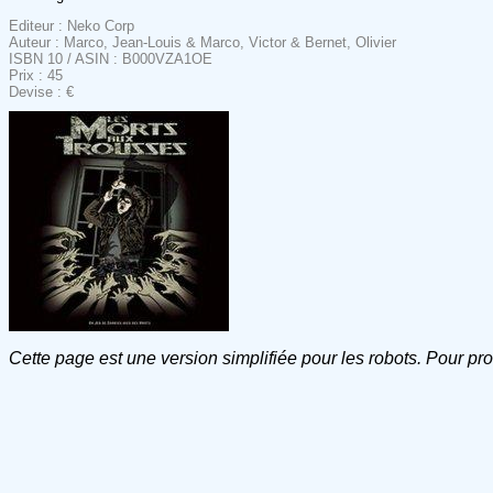
Editeur : Neko Corp
Auteur : Marco, Jean-Louis & Marco, Victor & Bernet, Olivier
ISBN 10 / ASIN : B000VZA1OE
Prix : 45
Devise : €
Cette page est une version simplifiée pour les robots. Pour pr