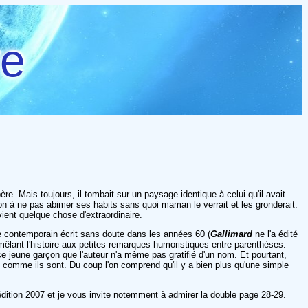
re
. Mais toujours, il tombait sur un paysage identique à celui qu'il avait
ntion à ne pas abimer ses habits sans quoi maman le verrait et les gronderait.
ient quelque chose d'extraordinaire.
te contemporain écrit sans doute dans les années 60 (
Gallimard
ne l'a édité
êlant l'histoire aux petites remarques humoristiques entre parenthèses.
à ce jeune garçon que l'auteur n'a même pas gratifié d'un nom. Et pourtant,
 comme ils sont. Du coup l'on comprend qu'il y a bien plus qu'une simple
édition 2007 et je vous invite notemment à admirer la double page 28-29.