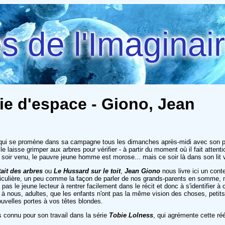
 de l'Imaginai
vie d'espace - Giono, Jean
on qui se promène dans sa campagne tous les dimanches après-midi avec son père
le laisse grimper aux arbres pour vérifier - à partir du moment où il fait atte
 soir venu, le pauvre jeune homme est morose... mais ce soir là dans son lit v
ait des arbres
ou
Le Hussard sur le toit
,
Jean Giono
nous livre ici un con
ticulière, un peu comme la façon de parler de nos grands-parents en somme, m
 pas le jeune lecteur à rentrer facilement dans le récit et donc à s'identifier 
 à nous, adultes, que les enfants n'ont pas la même vision des choses, petits
nouvelles portes à vos têtes blondes.
s connu pour son travail dans la série
Tobie Lolness
, qui agrémente cette ré