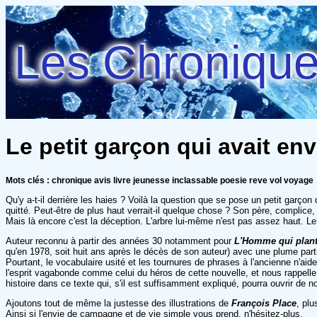
Les Chroniques
Le petit garçon qui avait en
Mots clés : chronique avis livre jeunesse inclassable poesie reve vol voyage
Qu'y a-t-il derrière les haies ? Voilà la question que se pose un petit garç
quitté. Peut-être de plus haut verrait-il quelque chose ? Son père, complice, 
Mais là encore c'est la déception. L'arbre lui-même n'est pas assez haut. Le
Auteur reconnu à partir des années 30 notamment pour
L'Homme qui plant
qu'en 1978, soit huit ans après le décès de son auteur) avec une plume par
Pourtant, le vocabulaire usité et les tournures de phrases à l'ancienne n'aide
l'esprit vagabonde comme celui du héros de cette nouvelle, et nous rappelle
histoire dans ce texte qui, s'il est suffisamment expliqué, pourra ouvrir de 
Ajoutons tout de même la justesse des illustrations de
François Place
, plu
Ainsi si l'envie de campagne et de vie simple vous prend, n'hésitez-plus.