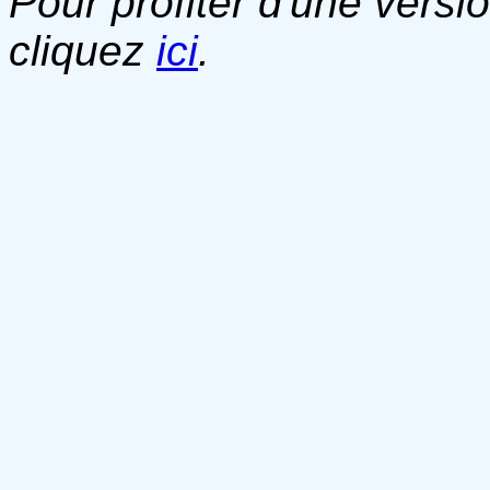
Pour profiter d'une versi
cliquez
ici
.