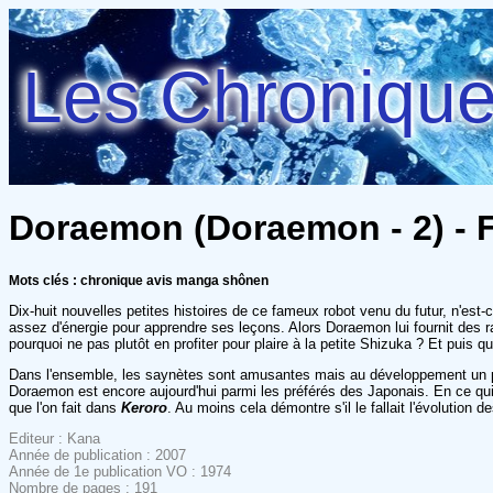
Les Chroniques
Doraemon (Doraemon - 2) - Fu
Mots clés : chronique avis manga shônen
Dix-huit nouvelles petites histoires de ce fameux robot venu du futur, n'est
assez d'énergie pour apprendre ses leçons. Alors Dora
e
mon lui fournit des r
pourquoi ne pas plutôt en profiter pour plaire à la petite Shizuka ? Et puis q
Dans l'ensemble, les saynètes sont amusantes mais au développement un pe
Dora
e
mon est encore aujourd'hui parmi les préférés des Japonais. En ce qu
que l'on fait dans
Keroro
. Au moins cela démontre s'il le fallait l'évolution 
Editeur : Kana
Année de publication : 2007
Année de 1e publication VO : 1974
Nombre de pages : 191