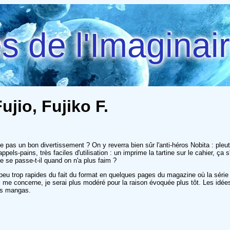
 de l'Imaginai
jio, Fujiko F.
-ce pas un bon divertissement ? On y reverra bien sûr l'anti-héros Nobita : ple
appels-pains, très faciles d'utilisation : un imprime la tartine sur le cahier, 
ue se passe-t-il quand on n'a plus faim ?
u trop rapides du fait du format en quelques pages du magazine où la série
i me concerne, je serai plus modéré pour la raison évoquée plus tôt. Les idé
des mangas.