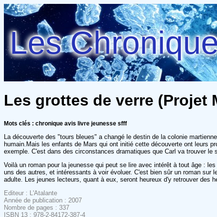
Les Chroniques
Les grottes de verre (Projet
Mots clés : chronique avis livre jeunesse sfff
La découverte des "tours bleues" a changé le destin de la colonie martienne,
humain.Mais les enfants de Mars qui ont initié cette découverte ont leurs pro
exemple. C'est dans des circonstances dramatiques que Carl va trouver le 
Voilà un roman pour la jeunesse qui peut se lire avec intérêt à tout âge : le
uns des autres, et intéressants à voir évoluer. C'est bien sûr un roman sur
adulte. Les jeunes lecteurs, quant à eux, seront heureux d'y retrouver des hé
Editeur : L'Atalante
Année de publication : 2007
Nombre de pages : 337
ISBN 13 : 978-2-84172-387-4