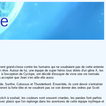
re
ément grand-chose contre les humains qui ne voudraient pas de cette entente
on rêve. Autour de lui, une équipe de super héros tous dotés d'un gêne X, les
 à l'exception de Cyclope, ont décidé d'essayer de vivre une vie normale.
 accepter que Jean s'en aille elle aussi.
ade, Sunfire, Colossus et Thunderbord. Ensemble, ils vont devoir s'entraîner
feront la forte tête et ne voudront pas se voir donner des ordres par Scott
kitch à souhait, les couleurs sont souvent criardes, les paroles font parfois
vec plaisir que l'on replonge dans les aventures de cette équipe mythique et