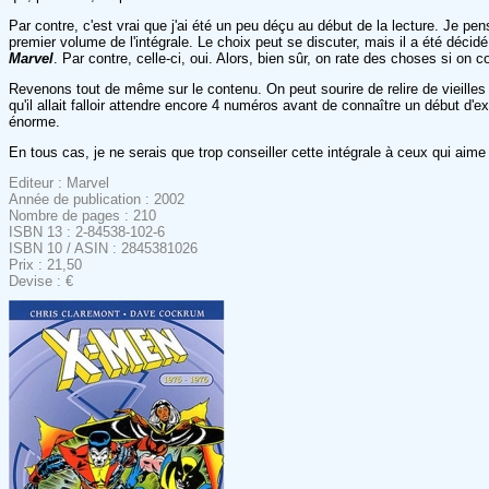
Par contre, c'est vrai que j'ai été un peu déçu au début de la lecture. Je p
premier volume de l'intégrale. Le choix peut se discuter, mais il a été déci
Marvel
. Par contre, celle-ci, oui. Alors, bien sûr, on rate des choses si o
Revenons tout de même sur le contenu. On peut sourire de relire de vieilles 
qu'il allait falloir attendre encore 4 numéros avant de connaître un début d'e
énorme.
En tous cas, je ne serais que trop conseiller cette intégrale à ceux qui aim
Editeur : Marvel
Année de publication : 2002
Nombre de pages : 210
ISBN 13 : 2-84538-102-6
ISBN 10 / ASIN : 2845381026
Prix : 21,50
Devise : €