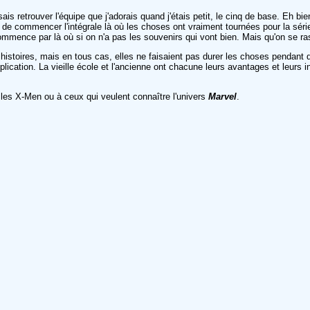
ensais retrouver l'équipe que j'adorais quand j'étais petit, le cinq de base. E
dé de commencer l'intégrale là où les choses ont vraiment tournées pour la sér
n commence par là où si on n'a pas les souvenirs qui vont bien. Mais qu'on se r
histoires, mais en tous cas, elles ne faisaient pas durer les choses pendant d
xplication. La vieille école et l'ancienne ont chacune leurs avantages et leurs 
e les X-Men ou à ceux qui veulent connaître l'univers
Marvel
.