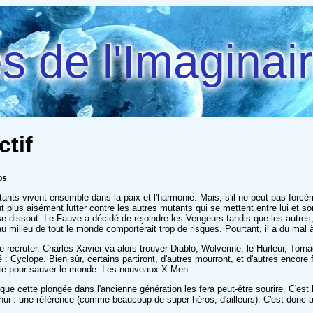
 de l'Imaginai
ctif
os
tants vivent ensemble dans la paix et l'harmonie. Mais, s'il ne peut pas forc
t plus aisément lutter contre les autres mutants qui se mettent entre lui et s
 dissout. Le Fauve a décidé de rejoindre les Vengeurs tandis que les autres,
 milieu de tout le monde comporterait trop de risques. Pourtant, il a du mal à
e recruter. Charles Xavier va alors trouver Diablo, Wolverine, le Hurleur, Torn
: Cyclope. Bien sûr, certains partiront, d'autres mourront, et d'autres encore 
aite pour sauver le monde. Les nouveaux X-Men.
que cette plongée dans l'ancienne génération les fera peut-être sourire. C'est 
'hui : une référence (comme beaucoup de super héros, d'ailleurs). C'est donc a