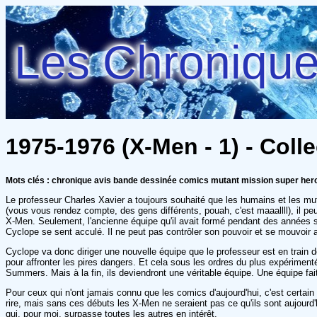
Les Chroniques
1975-1976 (X-Men - 1) - Colle
Mots clés : chronique avis bande dessinée comics mutant mission super her
Le professeur Charles Xavier a toujours souhaité que les humains et les mu
(vous vous rendez compte, des gens différents, pouah, c'est maaallll), il peu
X-Men. Seulement, l'ancienne équipe qu'il avait formé pendant des années se
Cyclope se sent acculé. Il ne peut pas contrôler son pouvoir et se mouvoir au
Cyclope va donc diriger une nouvelle équipe que le professeur est en train d
pour affronter les pires dangers. Et cela sous les ordres du plus expérimenté 
Summers. Mais à la fin, ils deviendront une véritable équipe. Une équipe f
Pour ceux qui n'ont jamais connu que les comics d'aujourd'hui, c'est certain 
rire, mais sans ces débuts les X-Men ne seraient pas ce qu'ils sont aujourd
qui, pour moi, surpasse toutes les autres en intérêt.