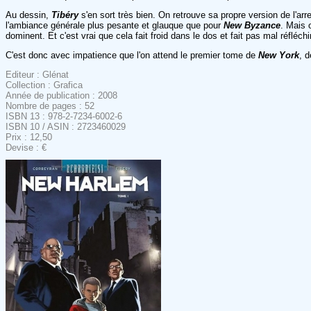
Au dessin,
Tibéry
s'en sort très bien. On retrouve sa propre version de l'ar
l'ambiance générale plus pesante et glauque que pour
New Byzance
. Mais 
dominent. Et c'est vrai que cela fait froid dans le dos et fait pas mal réfléc
C'est donc avec impatience que l'on attend le premier tome de
New York
, 
Editeur : Glénat
Collection : Grafica
Année de publication : 2008
Nombre de pages : 52
ISBN 13 : 978-2-7234-6002-6
ISBN 10 / ASIN : 2723460029
Prix : 12,50
Devise : €