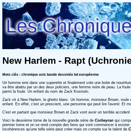
Les Chroniques
New Harlem - Rapt (Uchronie(
Mots clés : chronique avis bande dessinée bd européenne
Un homme erre dans une superette et finalement vole une boite de nourriture. 
va être abattu par un des deux policiers, une femme noire de peau. La foule 
parmi la foule. Un enfant du nom de Zack Kosinski.
Zack vit à New Harlem, le ghetto blanc. Un homme, monsieur Brown, roule da
enfant. En effet, c'est un prescient, une personne qui peut lire l'avenir. Et
C'est en partant que monsieur Brown et Zack vont avoir un terrible accident 
Voici le deuxième tome de la nouvelle grande série de
Corbeyran
qui compor
premier tome et on se rend compte des liens qui vont commencer à exister ent
incohérences qu'une telle série peut créer mais on compte sur le talent de
C