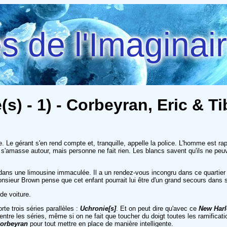
 de l'Imaginai
s) - 1) - Corbeyran, Eric & Ti
Le gérant s'en rend compte et, tranquille, appelle la police. L'homme est rapi
s'amasse autour, mais personne ne fait rien. Les blancs savent qu'ils ne peuve
ns une limousine immaculée. Il a un rendez-vous incongru dans ce quartier a
 monsieur Brown pense que cet enfant pourrait lui être d'un grand secours dans s
de voiture.
te trois séries parallèles :
Uchronie[s]
. Et on peut dire qu'avec ce
New Har
re les séries, même si on ne fait que toucher du doigt toutes les ramification
orbeyran
pour tout mettre en place de manière intelligente.