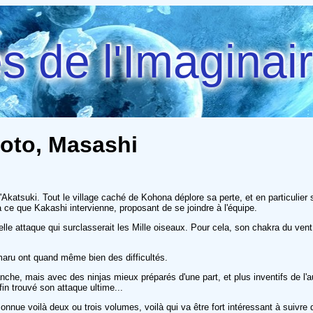
 de l'Imaginai
moto, Masashi
 d'Akatsuki. Tout le village caché de Kohona déplore sa perte, et en particul
 ce que Kakashi intervienne, proposant de se joindre à l'équipe.
 attaque qui surclasserait les Mille oiseaux. Pour cela, son chakra du vent pe
maru ont quand même bien des difficultés.
, mais avec des ninjas mieux préparés d'une part, et plus inventifs de l'au
in trouvé son attaque ultime...
 connue voilà deux ou trois volumes, voilà qui va être fort intéressant à suivre