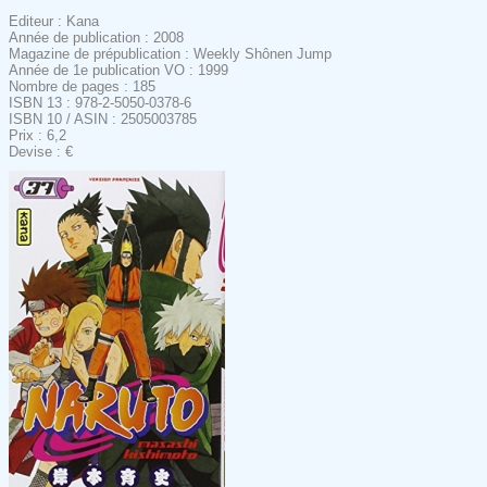
Editeur : Kana
Année de publication : 2008
Magazine de prépublication : Weekly Shônen Jump
Année de 1e publication VO : 1999
Nombre de pages : 185
ISBN 13 : 978-2-5050-0378-6
ISBN 10 / ASIN : 2505003785
Prix : 6,2
Devise : €