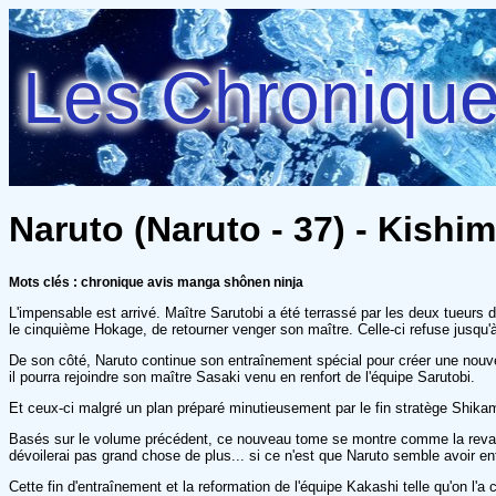
Les Chroniques
Naruto (Naruto - 37) - Kishi
Mots clés : chronique avis manga shônen ninja
L'impensable est arrivé. Maître Sarutobi a été terrassé par les deux tueurs
le cinquième Hokage, de retourner venger son maître. Celle-ci refuse jusqu'à
De son côté, Naruto continue son entraînement spécial pour créer une nouvelle
il pourra rejoindre son maître Sasaki venu en renfort de l'équipe Sarutobi.
Et ceux-ci malgré un plan préparé minutieusement par le fin stratège Shika
Basés sur le volume précédent, ce nouveau tome se montre comme la revanche
dévoilerai pas grand chose de plus... si ce n'est que Naruto semble avoir enf
Cette fin d'entraînement et la reformation de l'équipe Kakashi telle qu'on l'a