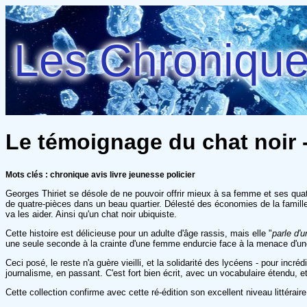
Les Chroniques
Le témoignage du chat noir 
Mots clés : chronique avis livre jeunesse policier
Georges Thiriet se désole de ne pouvoir offrir mieux à sa femme et ses quat
de quatre-pièces dans un beau quartier. Délesté des économies de la famille, 
va les aider. Ainsi qu'un chat noir ubiquiste.
Cette histoire est délicieuse pour un adulte d'âge rassis, mais elle "
parle d'
une seule seconde à la crainte d'une femme endurcie face à la menace d'une
Ceci posé, le reste n'a guère vieilli, et la solidarité des lycéens - pour inc
journalisme, en passant. C'est fort bien écrit, avec un vocabulaire étendu
Cette collection confirme avec cette ré-édition son excellent niveau littéraire