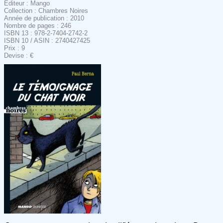
Editeur : Mango
Collection : Chambres Noires
Année de publication : 2010
Nombre de pages : 246
ISBN 13 : 978-2-7404-2742-2
ISBN 10 / ASIN : 2740427425
Prix : 9
Devise : €