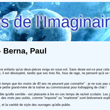
 de l'Imaginai
- Berna, Paul
re enfants qu'un deux-pièces exigu en sous-sol. Sans doute est-ce pour cela q
il est désespéré, tandis que ses trois fils, fous de rage, ne pensent qu'à se v
un temps que les moins de 40 ans ne peuvent pas connaître
" : je ne suis pas
 petite grand-mère de la traîner au commissariat pour kidnapping de chat !
rédible qu'elle semble - est plaisante à lire en ces temps de racket scolaire. L
, et des mots peu usités, comme "imposte" ou "maritorne" sont brièvement exp
, et la variété de style des ouvrages qu'elle publie.