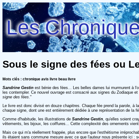
Les Chroniques
Sous le signe des fées ou Le
Mots clés : chronique avis livre beau livre
Sandrine Gestin
est bénie des fées... Les belles dames lui murmurent à l'o
les contempler. Ce nouvel ouvrage est consacré aux signes du Zodiaque et au
signe des fées
."
Le livre est donc divisé en douze chapitres. Chaque fée prend la parole, à l
chaque signe, dont une est entièrement dédiée à une représentation de la fé
Comme d'habitude, les illustrations de
Sandrine Gestin
, qu'elles soient cr
vêtements, les bijoux, les coiffures... Cette complexité des ornements vient
Mais ce qui m'a réellement frappée, plus encore que l'esthétisme irréprochabl
ils étaient sans commune mesure avec ce que l'auteur nous présente ici : son