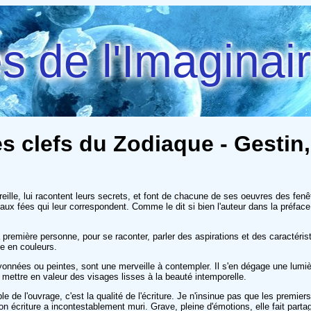
 de l'Imaginai
s clefs du Zodiaque - Gestin
reille, lui racontent leurs secrets, et font de chacune de ses oeuvres des fen
x fées qui leur correspondent. Comme le dit si bien l'auteur dans la préface 
a première personne, pour se raconter, parler des aspirations et des caractéri
e en couleurs.
ayonnées ou peintes, sont une merveille à contempler. Il s'en dégage une lumi
 mettre en valeur des visages lisses à la beauté intemporelle.
e de l'ouvrage, c'est la qualité de l'écriture. Je n'insinue pas que les premie
 écriture a incontestablement muri. Grave, pleine d'émotions, elle fait parta