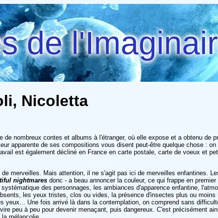
 de l'Imaginai
i, Nicoletta
ice de nombreux contes et albums à l'étranger, où elle expose et a obtenu de p
ceur apparente de ses compositions vous disent peut-être quelque chose : on l
avail est également décliné en France en carte postale, carte de voeux et pe
 de merveilles. Mais attention, il ne s'agit pas ici de merveilles enfantines. 
tiful nightmares
donc - a beau annoncer la couleur, ce qui frappe en premier d
que systématique des personnages, les ambiances d'apparence enfantine, l'atmo
s absents, les yeux tristes, clos ou vides, la présence d'insectes plus ou moi
 yeux... Une fois arrivé là dans la contemplation, on comprend sans difficulté
vire peu à peu pour devenir menaçant, puis dangereux. C'est précisément ainsi 
la mélancolie...