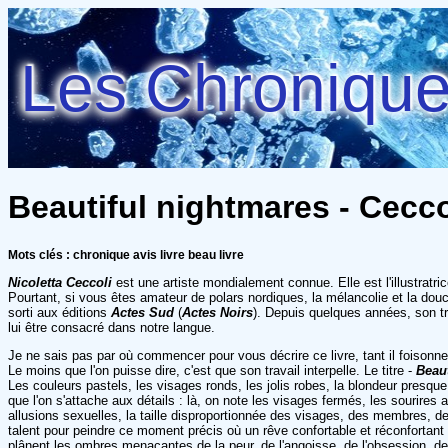
Les Chroniques
Beautiful nightmares - Ceccol
Mots clés : chronique avis livre beau livre
Nicoletta Ceccoli
est une artiste mondialement connue. Elle est l'illustratr
Pourtant, si vous êtes amateur de polars nordiques, la mélancolie et la dou
sorti aux éditions
Actes Sud
(
Actes Noirs
). Depuis quelques années, son tr
lui être consacré dans notre langue.
Je ne sais pas par où commencer pour vous décrire ce livre, tant il foisonne
Le moins que l'on puisse dire, c'est que son travail interpelle. Le titre -
Beau
Les couleurs pastels, les visages ronds, les jolis robes, la blondeur pres
que l'on s'attache aux détails : là, on note les visages fermés, les sourire
allusions sexuelles, la taille disproportionnée des visages, des membres, des
talent pour peindre ce moment précis où un rêve confortable et réconfortant 
plânent les ombres menaçantes de la peur, de l'angoisse, de l'obsession, de 