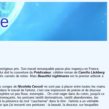
re
restigieux prix. Son travail remarquable passe plus inaperçu en France.
ui doit la couverture du
Prédicateur
, célèbre roman de
Camilla Läckberg
tits carnets de notes. Mais
Beautiful nightmares
est le premier artbook a
Les songes de
Nicoletta Ceccoli
ne sont pas à placer entre toutes les mains.
ans le travail de l'artiste, c'est une impression de poésie et de douceur.
sphère un peu floue, estompée... On croit nager dans du coton, jusqu'à ce
ns menaçants, les postures tantôt dominatrices, tantôt abandonnées, les
 la présence du mot "cauchemar" dans le titre : l'artiste a un véritable
que j'ai ressenti ses peintures : la beauté, la douceur, sur lesquelles