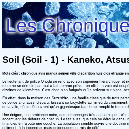
Les Chroniques
Soil (Soil - 1) - Kaneko, Atsu
Mots clés : chronique avis manga seinen ville disparition huis clos etrange e
Le lieutenant de police Onoda se rend avec son supérieur hiérarchique, et n
route ne se déroule pas tout a fait comme prévu : en effet, la voie est coupé
dizaines de kilomètres. C'est donc bien fatigués qu'ils arrivent sur place, a
En effet, dans la maison des Suzushiro, une famille classique de trois perso
de police a lui aussi disparu, laissant sa bicyclette au milieu du croisement
de la ville, où ils découvrent qu'un gigantesque tas de sel remplit le terrain 
Une énigme, une ambiance noire, des personnages très antipathiques, c'est
accentuent les défauts de chacun. Le fait aussi que cela se déroule dans u
financier, en rajoute une couche. La population semble suivre une doctrine i
poliment, à la japonaise, mais soigneusement mis de côté.