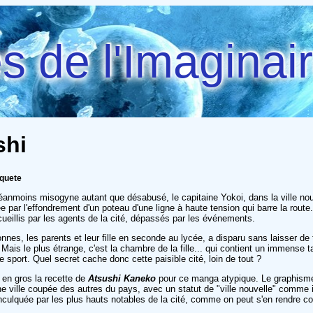
 de l'Imaginai
shi
nquete
éanmoins misogyne autant que désabusé, le capitaine Yokoi, dans la ville nou
e par l'effondrement d'un poteau d'une ligne à haute tension qui barre la rout
ccueillis par les agents de la cité, dépassés par les événements.
nnes, les parents et leur fille en seconde au lycée, a disparu sans laisser d
. Mais le plus étrange, c'est la chambre de la fille... qui contient un immense 
de sport. Quel secret cache donc cette paisible cité, loin de tout ?
 en gros la recette de
Atsushi Kaneko
pour ce manga atypique. Le graphisme d
ne ville coupée des autres du pays, avec un statut de "ville nouvelle" comme
nculquée par les plus hauts notables de la cité, comme on peut s'en rendre com