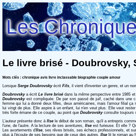
Les Chroniques
Le livre brisé - Doubrovsky,
Mots clés : chronique avis livre inclassable biographie couple amour
Lorsque
Serge Doubrovsky
écrit
Fils
, il vient d'inventer un genre, et un no
Doubrovsky
a écrit
Le livre brisé
dans la même perspective entre 1985 et 
Doubrovsky
est compliquée. De par son passé de juif, caché dans une cave
femme qui lui a donné deux filles, deux américaines, mais l'amour filial ça 
lui vingt de plus. Elle aspire à un enfant, lui n'en veut plus. Elle veut res
très forte émane de ce couple, au point que
Doubrovsky
consulte toujours 
L'auteur présente donc à
Ilse
le début de son roman, qu'il a entrepris comme
l'une, de l'autre. A la lecture de ses aventures,
Ilse
est furieuse. Et elle ? Qu
Les avortements d'
Ilse
, ses rêves brisés, ses échecs professionnels, et su
plus à l'écoute de ses besoins que de ceux des autres.
Ilse
lit le roman au 