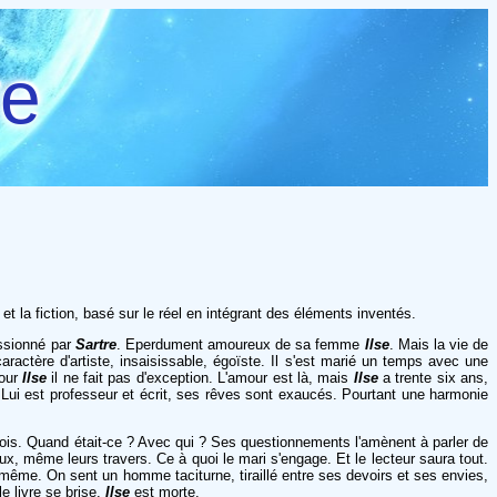
re
e et la fiction, basé sur le réel en intégrant des éléments inventés.
assionné par
Sartre
. Eperdument amoureux de sa femme
Ilse
. Mais la vie de
ractère d'artiste, insaisissable, égoïste. Il s'est marié un temps avec une
pour
Ilse
il ne fait pas d'exception. L'amour est là, mais
Ilse
a trente six ans,
oi. Lui est professeur et écrit, ses rêves sont exaucés. Pourtant une harmonie
 fois. Quand était-ce ? Avec qui ? Ses questionnements l'amènent à parler de
 eux, même leurs travers. Ce à quoi le mari s'engage. Et le lecteur saura tout.
-même. On sent un homme taciturne, tiraillé entre ses devoirs et ses envies,
e livre se brise.
Ilse
est morte.