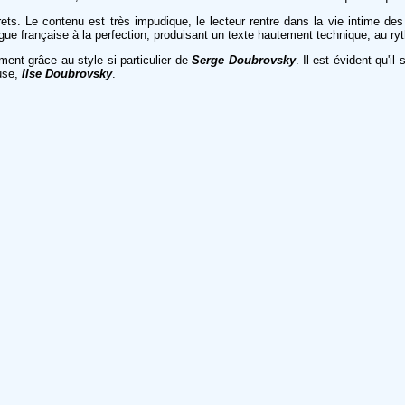
ts. Le contenu est très impudique, le lecteur rentre dans la vie intime des
angue française à la perfection, produisant un texte hautement technique, au r
ent grâce au style si particulier de
Serge Doubrovsky
. Il est évident qu'il
ouse,
Ilse Doubrovsky
.