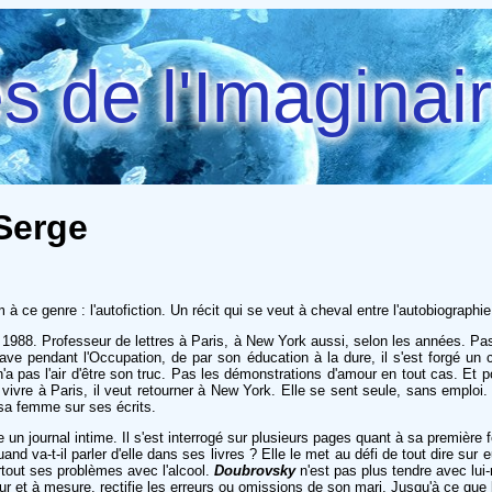
 de l'Imaginai
 Serge
m à ce genre : l'autofiction. Un récit qui se veut à cheval entre l'autobiographi
1988. Professeur de lettres à Paris, à New York aussi, selon les années. P
 pendant l'Occupation, de par son éducation à la dure, il s'est forgé un ca
n'a pas l'air d'être son truc. Pas les démonstrations d'amour en tout cas. Et 
ter vivre à Paris, il veut retourner à New York. Elle se sent seule, sans empl
sa femme sur ses écrits.
 un journal intime. Il s'est interrogé sur plusieurs pages quant à sa première
and va-t-il parler d'elle dans ses livres ? Elle le met au défi de tout dire sur
rtout ses problèmes avec l'alcool.
Doubrovsky
n'est pas plus tendre avec lui
fur et à mesure, rectifie les erreurs ou omissions de son mari. Jusqu'à ce que l