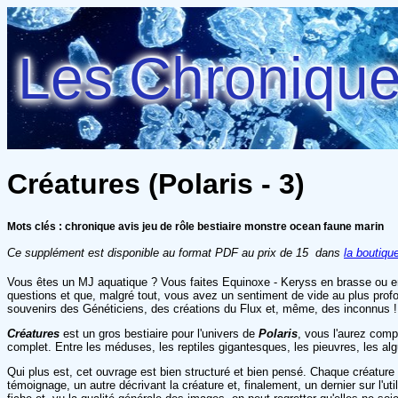
Les Chroniques
Créatures (Polaris - 3)
Mots clés : chronique avis jeu de rôle bestiaire monstre ocean faune marin
Ce supplément est disponible au format PDF au prix de 15  dans
la boutiqu
Vous êtes un MJ aquatique ? Vous faites Equinoxe - Keryss en brasse ou en 
questions et que, malgré tout, vous avez un sentiment de vide au plus prof
souvenirs des Généticiens, des créations du Flux et, même, des inconnus !
Créatures
est un gros bestiaire pour l'univers de
Polaris
, vous l'aurez compr
complet. Entre les méduses, les reptiles gigantesques, les pieuvres, les a
Qui plus est, cet ouvrage est bien structuré et bien pensé. Chaque créature 
témoignage, un autre décrivant la créature et, finalement, un dernier sur l'ut