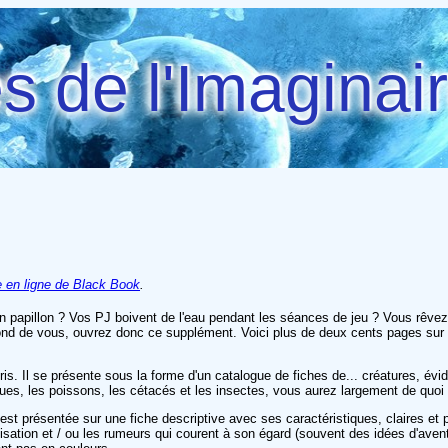
 de l'Imaginai
e en ligne de Black Book
.
papillon ? Vos PJ boivent de l'eau pendant les séances de jeu ? Vous rêvez 
ond de vous, ouvrez donc ce supplément. Voici plus de deux cents pages sur 
is. Il se présente sous la forme d'un catalogue de fiches de... créatures, évid
lgues, les poissons, les cétacés et les insectes, vous aurez largement de qu
est présentée sur une fiche descriptive avec ses caractéristiques, claires et p
ilisation et / ou les rumeurs qui courent à son égard (souvent des idées d'avent