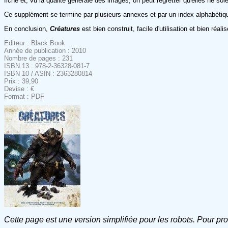
fiche et, vu la qualité générale des images, on peut regretter qu'elles ne soi
Ce supplément se termine par plusieurs annexes et par un index alphabétiq
En conclusion,
Créatures
est bien construit, facile d'utilisation et bien réal
Editeur : Black Book
Année de publication : 2010
Nombre de pages : 231
ISBN 13 : 978-2-36328-081-7
ISBN 10 / ASIN : 2363280814
Prix : 39,90
Devise : €
Format : PDF
Cette page est une version simplifiée pour les robots. Pour pr