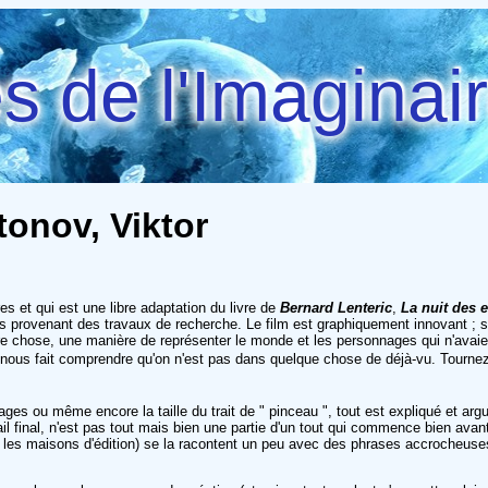
 de l'Imaginai
tonov, Viktor
es et qui est une libre adaptation du livre de
Bernard Lenteric
,
La nuit des e
ages provenant des travaux de recherche. Le film est graphiquement innovant ;
tre chose, une manière de représenter le monde et les personnages qui n'avaien
'il, nous fait comprendre qu'on n'est pas dans quelque chose de déjà-vu. Tour
nnages ou même encore la taille du trait de " pinceau ", tout est expliqué et 
ail final, n'est pas tout mais bien une partie d'un tout qui commence bien ava
ou les maisons d'édition) se la racontent un peu avec des phrases accrocheuses