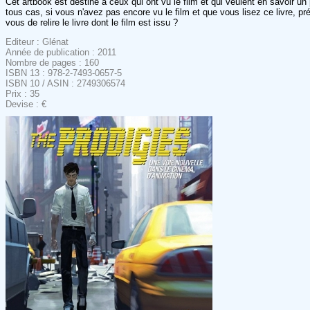
Cet artbook est destiné à ceux qui ont vu le film et qui veulent en savoir un 
tous cas, si vous n'avez pas encore vu le film et que vous lisez ce livre, 
vous de relire le livre dont le film est issu ?
Editeur : Glénat
Année de publication : 2011
Nombre de pages : 160
ISBN 13 : 978-2-7493-0657-5
ISBN 10 / ASIN : 2749306574
Prix : 35
Devise : €