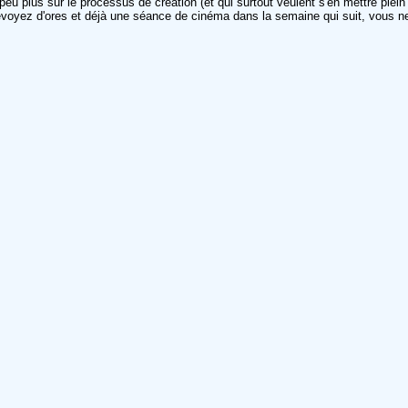
peu plus sur le processus de création (et qui surtout veulent s'en mettre plein
prévoyez d'ores et déjà une séance de cinéma dans la semaine qui suit, vous 