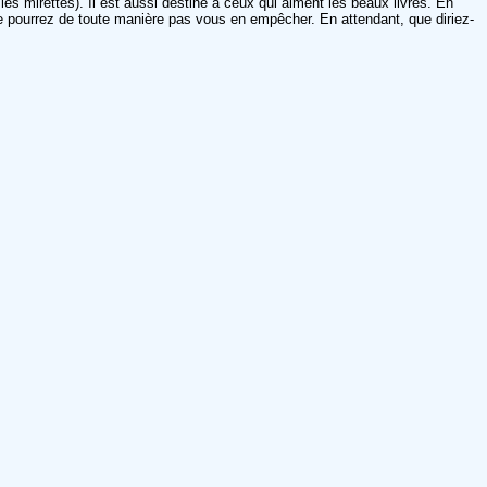
 les mirettes). Il est aussi destiné à ceux qui aiment les beaux livres. En
ne pourrez de toute manière pas vous en empêcher. En attendant, que diriez-