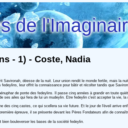
 de l'Imaginai
s - 1) - Coste, Nadia
it Savironah, déesse de la nuit. Leur union rendit le monde fertile, mais la nu
s fedeylins, leur offrit la connaissance pour bâtir et récolter tandis que Saviro
le nénuphar de ponte des fedeylins. Il passe cinq années à grandir en toute qu
e ses ailes qui fera de lui un mudeylin. Etre fedeylin c'est accepter la vie, la
 des cinq castes, ce qui scellera sa vie future. Et le jour de l'éveil arrive e
emière épreuve, il se présente devant les Pères Fondateurs afin de connaître la
it bien bouleverser les bases de la société fedeylin.