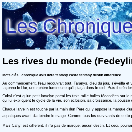
Les Chroniques
Les rives du monde (Fedeylin
Mots clés : chronique avis livre fantasy caste fantasy destin difference
Au commencement, l'eau recouvrait tout. Taranys, dieu du jour, s'éveilla et v
façonna le Dor, une sphère lumineuse qu'il plaça dans le ciel. Puis il créa le
Cahyl n'est qu'un petit larvelyn parmi les trois mille bulles fécondées sur 
qui lui expliquent le cycle de la vie, son éclosion, sa croissance, la pousse d
Chaque larvelin est touché par la main dun Père qui y appose la marque d'une
aquatiques avant d'atteindre le rivage. Comme tous les survivants de cette pr
Mais Cahyl est différent, il n'a pas de marque, aucun destin. Et ceci, pourra