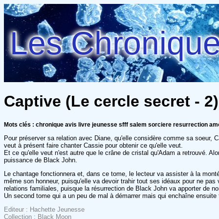
Les Chroniques
Captive (Le cercle secret - 2)
Mots clés : chronique avis livre jeunesse sfff salem sorciere resurrection amo
Pour préserver sa relation avec Diane, qu'elle considère comme sa soeur, Ca
veut à présent faire chanter Cassie pour obtenir ce qu'elle veut.
Et ce qu'elle veut n'est autre que le crâne de cristal qu'Adam a retrouvé. Alo
puissance de Black John.
Le chantage fonctionnera et, dans ce tome, le lecteur va assister à la mon
même son honneur, puisqu'elle va devoir trahir tout ses idéaux pour ne pas 
relations familiales, puisque la résurrection de Black John va apporter de 
Un second tome qui a un peu de mal à démarrer mais qui enchaîne ensuite t
Editeur : Hachette Jeunesse
Collection : Black Moon