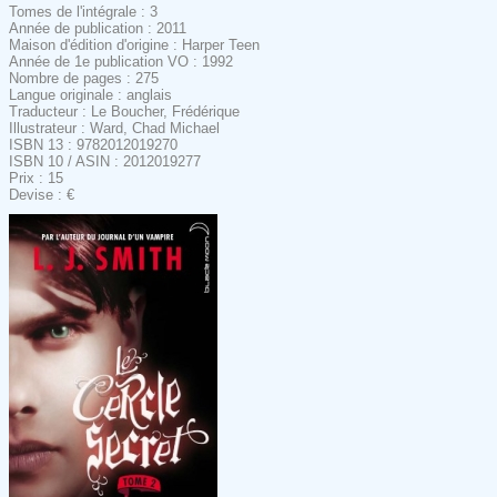
Tomes de l'intégrale : 3
Année de publication : 2011
Maison d'édition d'origine : Harper Teen
Année de 1e publication VO : 1992
Nombre de pages : 275
Langue originale : anglais
Traducteur : Le Boucher, Frédérique
Illustrateur : Ward, Chad Michael
ISBN 13 : 9782012019270
ISBN 10 / ASIN : 2012019277
Prix : 15
Devise : €