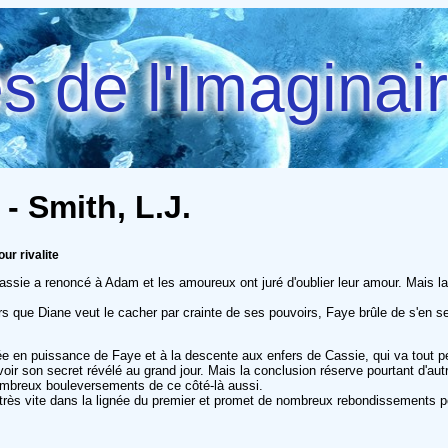
 de l'Imaginai
 - Smith, L.J.
ur rivalite
ssie a renoncé à Adam et les amoureux ont juré d'oublier leur amour. Mais la 
rs que Diane veut le cacher par crainte de ses pouvoirs, Faye brûle de s'en ser
tée en puissance de Faye et à la descente aux enfers de Cassie, qui va tout p
voir son secret révélé au grand jour. Mais la conclusion réserve pourtant d'au
nombreux bouleversements de ce côté-là aussi.
rès vite dans la lignée du premier et promet de nombreux rebondissements po